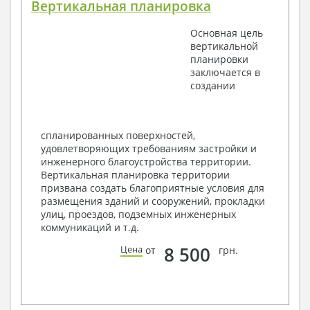
Вертикальная планировка
План координационных осей
Поэтажные кладочные планы
Основная цель
Поэтажные маркировочные планы с
вертикальной
экспликацией помещений
планировки
План кровли
заключается в
Разрезы и состав конструкций
создании
Фасады с ведомостью внешних отделок
Элементы проемов – спецификация
Ведомость перемычек – сечения и
спецификация
спланированных поверхностей,
Экспликация полов
удовлетворяющих требованиям застройки и
Объемы основных строительных материалов
инженерного благоустройства территории.
Архитектурные узлы в конструкциях
Вертикальная планировка территории
2. Конструктивный раздел:
призвана создать благоприятные условия для
размещения зданий и сооружений, прокладки
Общие данные по проекту
улиц, проездов, подземных инженерных
Схемы расположения и расчеты фундаментов
коммуникаций и т.д.
Элементы каркаса – схемы расположения
Схема расположения перекрытий
8 500
Цена
от
грн.
Опоры перекрытия на стены или Узлы
армирования
Элементы кровли – схемы расположения
Чертежи отдельных элементов, узлы