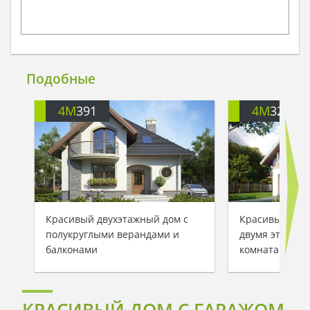
Подобные
4M
391
4M
3200
Красивый двухэтажный дом с
Красивый заг
полукруглыми верандами и
двумя этажам
балконами
комнатами