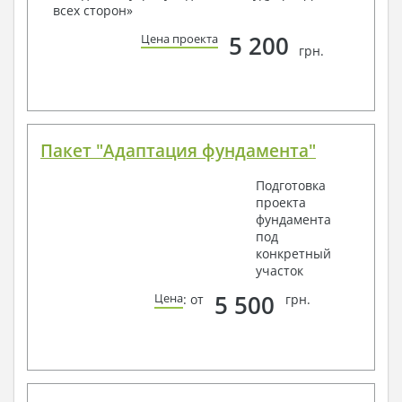
всех сторон»
Получить профессиональную консультацию у
наших специалистов, Вы можете любым
5 200
Цена проекта
способом связи: закажите обратный звонок,
грн.
по viber, e-mail, телефон -
наши контакты
.
Всегда рады Вам помочь!
Пакет "Адаптация фундамента"
Подготовка
проекта
фундамента
под
конкретный
участок
5 500
Цена
: от
грн.