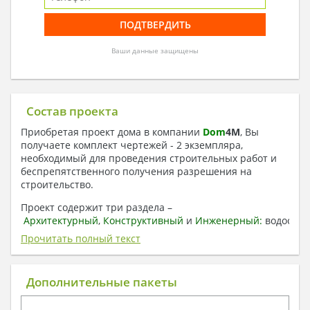
Ваши данные защищены
Состав проекта
Приобретая проект дома в компании
Dom
4
M
, Вы
получаете комплект чертежей - 2 экземпляра,
необходимый для проведения строительных работ и
беспрепятственного получения разрешения на
строительство.
Проект содержит три раздела –
Архитектурный
,
Конструктивный
и
Инженерный:
водоснаб
отопление, вентиляция, канализация,
Прочитать полный текст
электроснабжение (приобретается за дополнительную
плату) + Пояснительная записка.
Дополнительные пакеты
1. Архитектурный раздел:
Общие данные по проекту