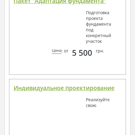
Пакет "Адаптация фундамента"
Подготовка
проекта
фундамента
под
конкретный
участок
5 500
Цена
: от
грн.
Индивидуальное проектирование
Реализуйте
свою