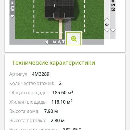
Технические характеристики
Артикул
4M3289
Количество этажей:
2
2
Общая площадь:
185.60 м
2
Жилая площадь:
118.10 м
Высота дома:
7.90 м
Высота потолка:
2.80 м
Угол наклона кровли:
38°, 35 °