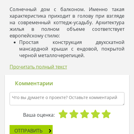
Солнечный дом с балконом. Именно такая
характеристика приходит в голову при взгляде
на современный коттедж-усадьбу. Архитектура
жилья в полном объеме соответствует
европейскому стилю:
Простая конструкция двухскатной
мансардной крыши с ендовой, покрытой
черной металлочерепицей.
Цоколь отделан облицовочной плиткой,
Прочитать полный текст
сделанной из искусственного камня.
На мансардном этаже имеется балкон.
Прямоугольные окна выполнены из
Комментарии
красного дерева.
Входную дверь украшает небольшое
крыльцо на две ступеньки.
Цветовая гамма коттеджа восхищает. Желтые
стены и черная кровля создают мягкий
Ваша оценка:
контраст. Красное дерево окон, дверей и
балюстрад балконов прибавляет яркости и
ОТПРАВИТЬ