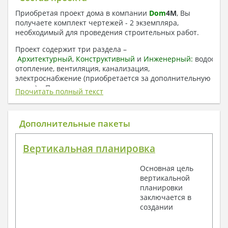
Приобретая проект дома в компании
Dom
4
M
, Вы
получаете комплект чертежей - 2 экземпляра,
необходимый для проведения строительных работ.
Проект содержит три раздела –
Архитектурный
,
Конструктивный
и
Инженерный:
водоснаб
отопление, вентиляция, канализация,
электроснабжение (приобретается за дополнительную
плату) + Пояснительная записка.
Прочитать полный текст
1. Архитектурный раздел:
Общие данные по проекту
Дополнительные пакеты
План координационных осей
Поэтажные кладочные планы
Вертикальная планировка
Поэтажные маркировочные планы с
экспликацией помещений
Основная цель
План кровли
вертикальной
Разрезы и состав конструкций
планировки
Фасады с ведомостью внешних отделок
заключается в
Элементы проемов – спецификация
создании
Ведомость перемычек – сечения и
спецификация
Экспликация полов