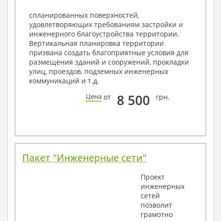
Объемы основных строительных материалов
спланированных поверхностей,
Архитектурные узлы в конструкциях
удовлетворяющих требованиям застройки и
2. Конструктивный раздел:
инженерного благоустройства территории.
Вертикальная планировка территории
Общие данные по проекту
призвана создать благоприятные условия для
Схемы расположения и расчеты фундаментов
размещения зданий и сооружений, прокладки
Элементы каркаса – схемы расположения
улиц, проездов, подземных инженерных
Схема расположения перекрытий
коммуникаций и т.д.
Опоры перекрытия на стены или Узлы
армирования
8 500
Цена
от
грн.
Элементы кровли – схемы расположения
Чертежи отдельных элементов, узлы
крепления, сечения
Ведомости расхода стали и бетона
3. Инженерный раздел (приобретается по желанию
за дополнительную плату):
Пакет "Инженерные сети"
Водоснабжение и канализация
Проект
инженерных
Условные обозначения с общими данными
сетей
Поэтажная система водоснабжения и
позволит
канализации
грамотно
Аксонометрическая схема водоснабжения и