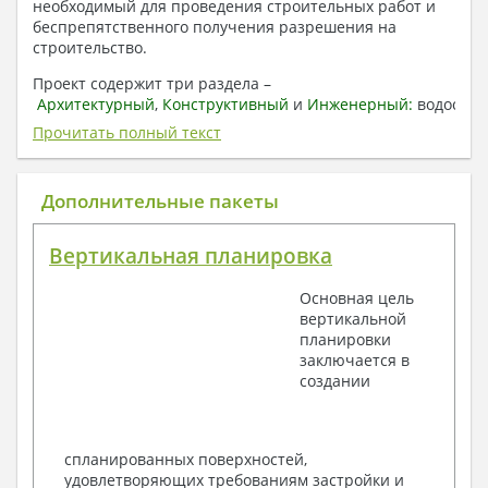
необходимый для проведения строительных работ и
беспрепятственного получения разрешения на
строительство.
Проект содержит три раздела –
Архитектурный
,
Конструктивный
и
Инженерный:
водоснаб
отопление, вентиляция, канализация,
Прочитать полный текст
электроснабжение (приобретается за дополнительную
плату) + Пояснительная записка.
Дополнительные пакеты
1. Архитектурный раздел:
Общие данные по проекту
Вертикальная планировка
План координационных осей
Поэтажные кладочные планы
Основная цель
Поэтажные маркировочные планы с
вертикальной
экспликацией помещений
планировки
План кровли
заключается в
Разрезы и состав конструкций
создании
Фасады с ведомостью внешних отделок
Элементы проемов – спецификация
Ведомость перемычек – сечения и
спецификация
спланированных поверхностей,
Экспликация полов
удовлетворяющих требованиям застройки и
Объемы основных строительных материалов