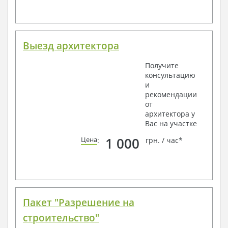
Выезд архитектора
Получите
консультацию
и
рекомендации
от
архитектора у
Вас на участке
1 000
Цена
:
грн. / час*
Пакет "Разрешение на
строительство"