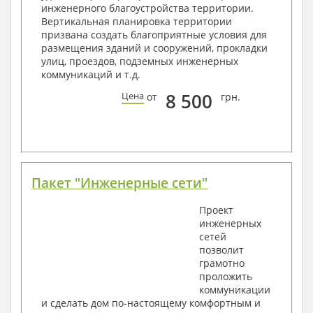
инженерного благоустройства территории.
Архитектурные узлы в конструкциях
Вертикальная планировка территории
2. Конструктивный раздел:
призвана создать благоприятные условия для
размещения зданий и сооружений, прокладки
Общие данные по проекту
улиц, проездов, подземных инженерных
Схемы расположения и расчеты фундаментов
коммуникаций и т.д.
Элементы каркаса – схемы расположения
Схема расположения перекрытий
8 500
Цена
от
грн.
Опоры перекрытия на стены или Узлы
армирования
Элементы кровли – схемы расположения
Чертежи отдельных элементов, узлы
крепления, сечения
Ведомости расхода стали и бетона
Пакет "Инженерные сети"
3. Инженерный раздел (приобретается по желанию
за дополнительную плату):
Проект
инженерных
Водоснабжение и канализация
сетей
позволит
Условные обозначения с общими данными
грамотно
Поэтажная система водоснабжения и
проложить
канализации
коммуникации
Аксономитрическая схема водоснабжения и
и сделать дом по-настоящему комфортным и
канализации