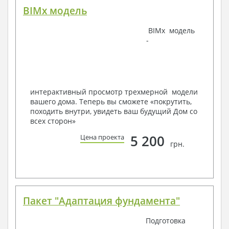
страниц А4 и А3, в зависимости от сложности проекта
BIMx модель
BIMx модель
-
Наша команда Архитекторов, Конструкторов и
Инженеров – всегда готовы воплотить Вашу мечту
в реальность!
Мы можем вносить любые изменения в проект по
Вашему пожеланию и адаптировать его с учетом
интерактивный просмотр трехмерной модели
конкретных геолого-топографических и климатических
вашего дома. Теперь вы сможете «покрутить,
условий, за дополнительную плату.
походить внутри, увидеть ваш будущий Дом со
всех сторон»
Получить профессиональную консультацию у
наших специалистов, Вы можете любым
5 200
Цена проекта
способом связи: закажите обратный звонок,
грн.
по viber, e-mail, телефон -
наши контакты
.
Всегда рады Вам помочь!
Пакет "Адаптация фундамента"
Подготовка