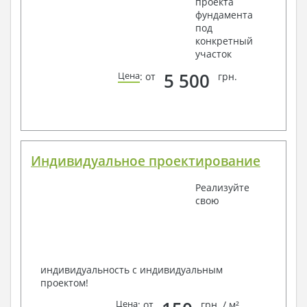
проекта
фундамента
под
конкретный
участок
5 500
Цена
: от
грн.
Индивидуальное проектирование
Реализуйте
свою
индивидуальность с индивидуальным
проектом!
Цена
: от
грн. / м²