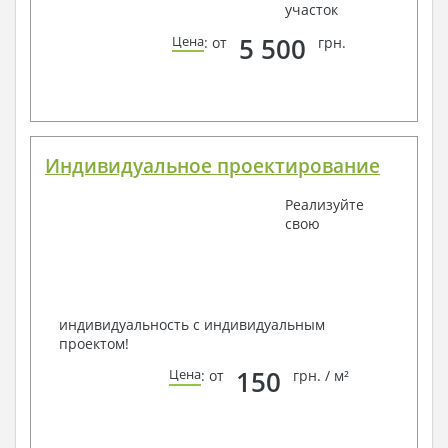
участок
5 500
Цена
: от
грн.
Индивидуальное проектирование
Реализуйте
свою
индивидуальность с индивидуальным
проектом!
150
Цена
: от
грн. / м²