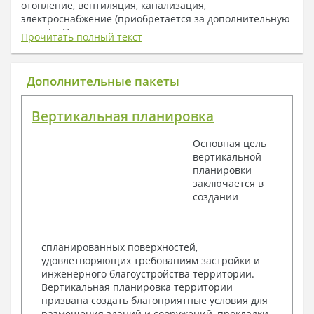
отопление, вентиляция, канализация,
электроснабжение (приобретается за дополнительную
плату) + Пояснительная записка.
Прочитать полный текст
1. Архитектурный раздел:
Общие данные по проекту
Дополнительные пакеты
План координационных осей
Поэтажные кладочные планы
Вертикальная планировка
Поэтажные маркировочные планы с
экспликацией помещений
Основная цель
План кровли
вертикальной
Разрезы и состав конструкций
планировки
Фасады с ведомостью внешних отделок
заключается в
Элементы проемов – спецификация
создании
Ведомость перемычек – сечения и
спецификация
Экспликация полов
Объемы основных строительных материалов
спланированных поверхностей,
Архитектурные узлы в конструкциях
удовлетворяющих требованиям застройки и
2. Конструктивный раздел:
инженерного благоустройства территории.
Вертикальная планировка территории
Общие данные по проекту
призвана создать благоприятные условия для
Схемы расположения и расчеты фундаментов
размещения зданий и сооружений, прокладки