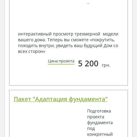
-
в реальность!
Мы можем вносить любые изменения в проект по
Вашему пожеланию и адаптировать его с учетом
конкретных геолого-топографических и климатических
условий, за дополнительную плату.
интерактивный просмотр трехмерной модели
вашего дома. Теперь вы сможете «покрутить,
Получить профессиональную консультацию у
походить внутри, увидеть ваш будущий Дом со
наших специалистов, Вы можете любым
всех сторон»
способом связи: закажите обратный звонок,
по viber, e-mail, телефон -
наши контакты
.
5 200
Цена проекта
грн.
Всегда рады Вам помочь!
Пакет "Адаптация фундамента"
Подготовка
проекта
фундамента
под
конкретный