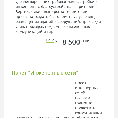
удовлетворяющих требованиям застройки и
2. Конструктивный раздел:
инженерного благоустройства территории.
Вертикальная планировка территории
Общие данные по проекту
призвана создать благоприятные условия для
Схемы расположения и расчеты фундаментов
размещения зданий и сооружений, прокладки
Элементы каркаса – схемы расположения
улиц, проездов, подземных инженерных
Схема расположения перекрытий
коммуникаций и т.д.
Опоры перекрытия на стены или Узлы
армирования
8 500
Цена
от
грн.
Элементы кровли – схемы расположения
Чертежи отдельных элементов, узлы
крепления, сечения
Ведомости расхода стали и бетона
3. Инженерный раздел (приобретается по желанию
за дополнительную плату):
Пакет "Инженерные сети"
Водоснабжение и канализация
Проект
инженерных
Условные обозначения с общими данными
сетей
Поэтажная система водоснабжения и
позволит
канализации
грамотно
Аксонометрическая схема водоснабжения и
проложить
канализации
коммуникации
Узлы и спецификация материалов
и сделать дом по-настоящему комфортным и