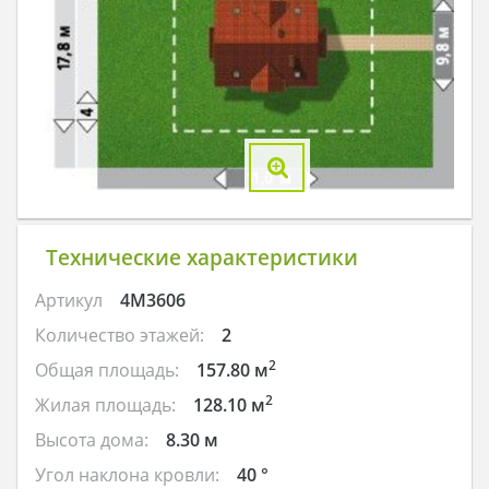
Технические характеристики
Артикул
4M3606
Количество этажей:
2
2
Общая площадь:
157.80 м
2
Жилая площадь:
128.10 м
Высота дома:
8.30 м
Угол наклона кровли:
40 °