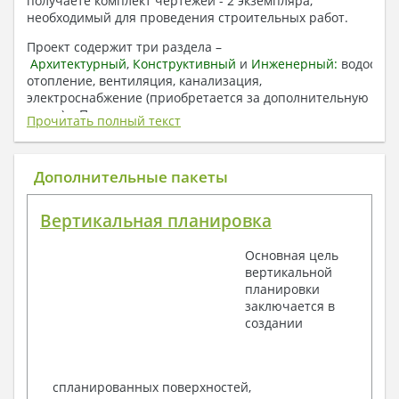
получаете комплект чертежей - 2 экземпляра,
необходимый для проведения строительных работ.
Проект содержит три раздела –
Архитектурный
,
Конструктивный
и
Инженерный:
водоснаб
отопление, вентиляция, канализация,
электроснабжение (приобретается за дополнительную
плату) + Пояснительная записка.
Прочитать полный текст
1. Архитектурный раздел:
Общие данные по проекту
Дополнительные пакеты
План координационных осей
Поэтажные кладочные планы
Вертикальная планировка
Поэтажные маркировочные планы с
экспликацией помещений
Основная цель
План кровли
вертикальной
Разрезы и состав конструкций
планировки
Фасады с ведомостью внешних отделок
заключается в
Элементы проемов – спецификация
создании
Ведомость перемычек – сечения и
спецификация
Экспликация полов
Объемы основных строительных материалов
спланированных поверхностей,
Архитектурные узлы в конструкциях