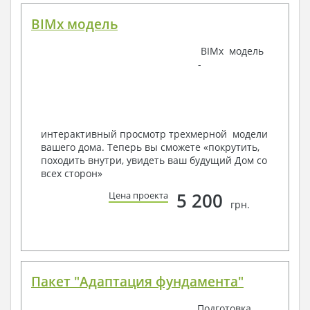
BIMx модель
Наша команда Архитекторов, Конструкторов и
BIMx модель
Инженеров – всегда готовы воплотить Вашу мечту
-
в реальность!
Мы можем вносить любые изменения в проект по
Вашему пожеланию и адаптировать его с учетом
конкретных геолого-топографических и климатических
условий, за дополнительную плату.
интерактивный просмотр трехмерной модели
вашего дома. Теперь вы сможете «покрутить,
Получить профессиональную консультацию у
походить внутри, увидеть ваш будущий Дом со
наших специалистов, Вы можете любым
всех сторон»
способом связи: закажите обратный звонок,
по viber, e-mail, телефон -
наши контакты
.
5 200
Цена проекта
грн.
Всегда рады Вам помочь!
Пакет "Адаптация фундамента"
Подготовка