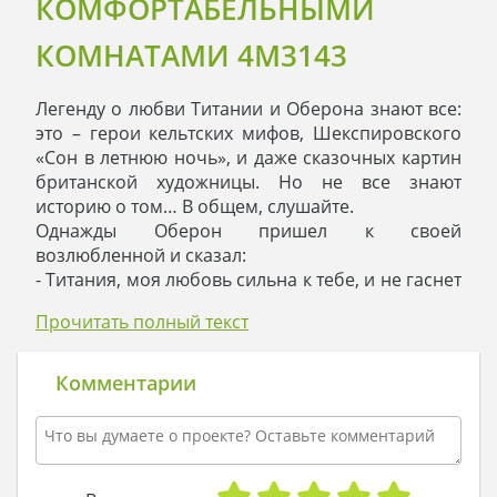
КОМФОРТАБЕЛЬНЫМИ
КОМНАТАМИ 4M3143
Легенду о любви Титании и Оберона знают все:
это – герои кельтских мифов, Шекспировского
«Сон в летнюю ночь», и даже сказочных картин
британской художницы. Но не все знают
историю о том… В общем, слушайте.
Однажды Оберон пришел к своей
возлюбленной и сказал:
- Титания, моя любовь сильна к тебе, и не гаснет
с годами. Я хочу воздвигнуть памятник нашей
Прочитать полный текст
любви, и пусть весь Олимп восхитится силой
наших чувств!
- Любимый, - сказала Титания, - памятник – это
Комментарии
всего лишь неживая скульптура, она не
воплощает всей теплоты наших чувств.
Построй-ка лучше шикарную виллу, красивую,
как наша с тобой жизнь, и теплую, как мои руки,