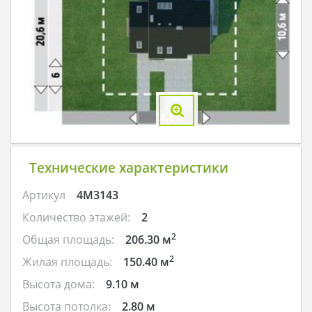
Технические характеристики
Артикул
4M3143
Количество этажей:
2
2
Общая площадь:
206.30 м
2
Жилая площадь:
150.40 м
Высота дома:
9.10 м
Высота потолка:
2.80 м