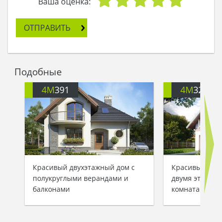
которыми я касаюсь твоих ладоней.
Ваша оценка:
- Твоя мудрость выше всех написанных книг, -
ответил Оберон.
ОТПРАВИТЬ
Он пошел к жителям Олимпа и запросил их
силу, чтобы возвести дом. Титаны снизошли до
того, чтобы помочь Оберону создать самую
красивую виллу среди небожителей. И когда
Подобные
Титания увидела дом, она воскликнула:
- Этот дом – живой памятник нашей любви! Он
4M
391
4M
3200
лишь приумножит ее и сбережет.
С тех пор вилла Титании и Оберона стала
символом преданности и чистой, взаимной
любви…
Красивый двухэтажный дом с
Красивый заг
полукруглыми верандами и
двумя этажам
балконами
комнатами