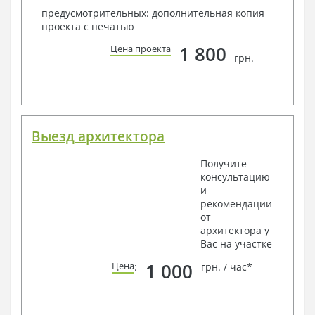
предусмотрительных: дополнительная копия
проекта с печатью
1 800
Цена проекта
грн.
Выезд архитектора
Получите
консультацию
и
рекомендации
от
архитектора у
Вас на участке
1 000
Цена
:
грн. / час*