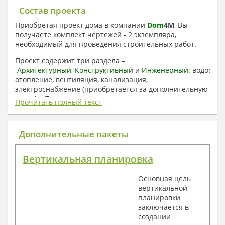
Состав проекта
Приобретая проект дома в компании
Dom
4
M
, Вы
получаете комплект чертежей - 2 экземпляра,
необходимый для проведения строительных работ.
Проект содержит три раздела –
Архитектурный
,
Конструктивный
и
Инженерный:
водоснаб
отопление, вентиляция, канализация,
электроснабжение (приобретается за дополнительную
плату) + Пояснительная записка.
Прочитать полный текст
1. Архитектурный раздел:
Общие данные по проекту
Дополнительные пакеты
План координационных осей
Поэтажные кладочные планы
Вертикальная планировка
Поэтажные маркировочные планы с
экспликацией помещений
Основная цель
План кровли
вертикальной
Разрезы и состав конструкций
планировки
Фасады с ведомостью внешних отделок
заключается в
Элементы проемов – спецификация
создании
Ведомость перемычек – сечения и