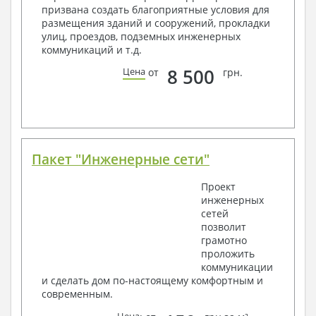
Общие данные по проекту
призвана создать благоприятные условия для
Схемы расположения и расчеты фундаментов
размещения зданий и сооружений, прокладки
Элементы каркаса – схемы расположения
улиц, проездов, подземных инженерных
Схема расположения перекрытий
коммуникаций и т.д.
Опоры перекрытия на стены или Узлы
армирования
8 500
Цена
от
грн.
Элементы кровли – схемы расположения
Чертежи отдельных элементов, узлы
крепления, сечения
Ведомости расхода стали и бетона
3. Инженерный раздел (приобретается по желанию
за дополнительную плату):
Пакет "Инженерные сети"
Водоснабжение и канализация
Проект
инженерных
Условные обозначения с общими данными
сетей
Поэтажная система водоснабжения и
позволит
канализации
грамотно
Аксонометрическая схема водоснабжения и
проложить
канализации
коммуникации
Узлы и спецификация материалов
и сделать дом по-настоящему комфортным и
Отопление, вентиляция
современным.
Условные обозначения с общими данными