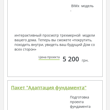
Наша команда Архитекторов, Конструкторов и
BIMx модель
Инженеров – всегда готовы воплотить Вашу мечту
-
в реальность!
Мы можем вносить любые изменения в проект по
Вашему пожеланию и адаптировать его с учетом
конкретных геолого-топографических и климатических
условий, за дополнительную плату.
интерактивный просмотр трехмерной модели
вашего дома. Теперь вы сможете «покрутить,
Получить профессиональную консультацию у
походить внутри, увидеть ваш будущий Дом со
наших специалистов, Вы можете любым
всех сторон»
способом связи: закажите обратный звонок,
по viber, e-mail, телефон -
наши контакты
.
5 200
Цена проекта
грн.
Всегда рады Вам помочь!
Пакет "Адаптация фундамента"
Подготовка
проекта
фундамента