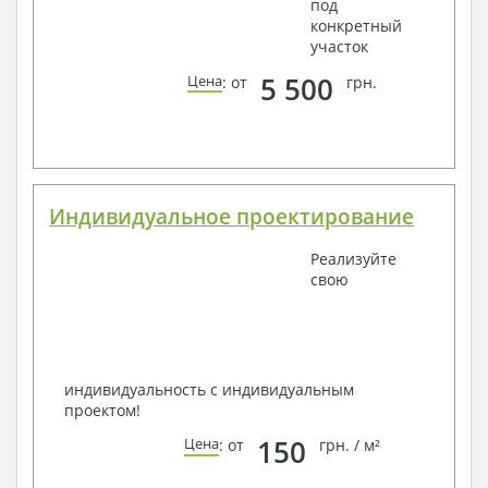
под
конкретный
участок
5 500
Цена
: от
грн.
Индивидуальное проектирование
Реализуйте
свою
индивидуальность с индивидуальным
проектом!
150
Цена
: от
грн. / м²