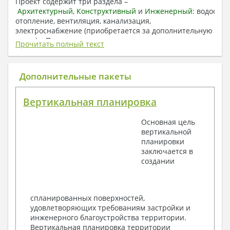
Проект содержит три раздела –
Архитектурный
,
Конструктивный
и
Инженерный:
водоснаб
отопление, вентиляция, канализация,
электроснабжение (приобретается за дополнительную
плату) + Пояснительная записка.
Прочитать полный текст
1. Архитектурный раздел:
Общие данные по проекту
Дополнительные пакеты
План координационных осей
Поэтажные кладочные планы
Вертикальная планировка
Поэтажные маркировочные планы с
экспликацией помещений
Основная цель
План кровли
вертикальной
Разрезы и состав конструкций
планировки
Фасады с ведомостью внешних отделок
заключается в
Элементы проемов – спецификация
создании
Ведомость перемычек – сечения и
спецификация
Экспликация полов
Объемы основных строительных материалов
спланированных поверхностей,
Архитектурные узлы в конструкциях
удовлетворяющих требованиям застройки и
2. Конструктивный раздел:
инженерного благоустройства территории.
Вертикальная планировка территории