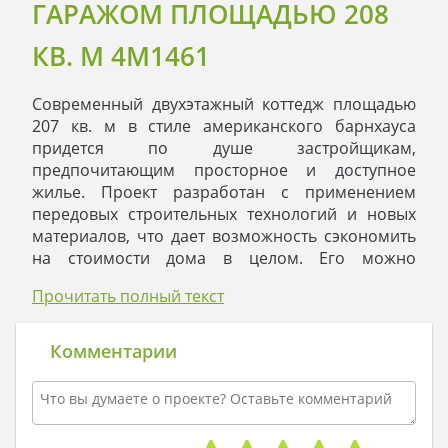
ГАРАЖОМ ПЛОЩАДЬЮ 208
КВ. М 4M1461
Современный двухэтажный коттедж площадью
207 кв. м в стиле американского барнхауса
придется по душе застройщикам,
предпочитающим просторное и доступное
жилье. Проект разработан с применением
передовых строительных технологий и новых
материалов, что дает возможность сэкономить
на стоимости дома в целом. Его можно
использовать для сезонного жилья в
Прочитать полный текст
коттеджном поселке или в качестве частного
домовладения в городской черте.
Коттедж представляет собой прямоугольное
Комментарии
здание под двухскатной кровлей с большими
витражными окнами трапецеидальной формы и
балконом на втором этаже. В экстерьере
обыгран контраст серых стен и черной крыши,