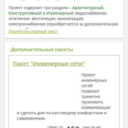
Проект содержит три раздела –
Архитектурный
,
Конструктивный
и
Инженерный:
водоснабжение,
отопление, вентиляция, канализация,
электроснабжение (приобретается за дополнительную
плату) + Пояснительная записка.
Прочитать полный текст
1. Архитектурный раздел:
Общие данные по проекту
Дополнительные пакеты
План координационных осей
Поэтажные кладочные планы
Пакет "Инженерные сети"
Поэтажные маркировочные планы с
экспликацией помещений
Проект
План кровли
инженерных
Разрезы и состав конструкций
сетей
Фасады с ведомостью внешних отделок
позволит
Элементы проемов – спецификация
грамотно
Ведомость перемычек – сечения и
проложить
спецификация
коммуникации
Экспликация полов
и сделать дом по-настоящему комфортным и
Объемы основных строительных материалов
современным.
Архитектурные узлы в конструкциях
2. Конструктивный раздел:
Цена
: от
грн за м²