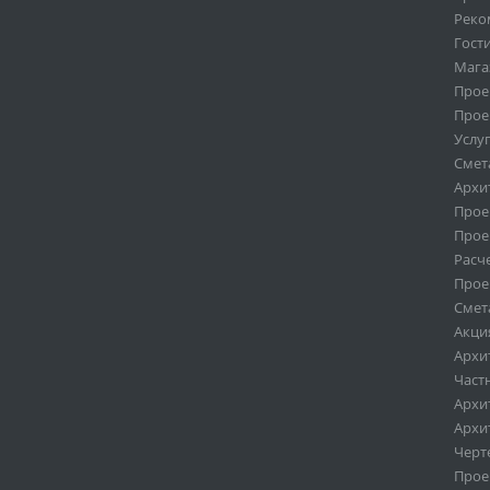
Реко
Гост
Мага
Прое
Прое
Услу
Смет
Архи
Прое
Прое
Расч
Прое
Смет
Акци
Архи
Част
Архи
Архи
Черт
Проек