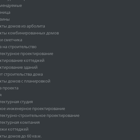
мендуемые
иница
зины
кты домов из арболита
кты комбинированных домов
ги сметчика
а на строительство
тектурное проектирование
ктирование коттеджей
ктирование зданий
ет строительства дома
кты домов с планировкой
а проекта
я
тектурная студия
ное инженерное проектирование
тектурно-строительное проектирование
тектурная компания
ежи коттеджей
ты домов до 60 кв.м.