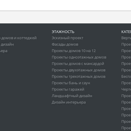
ЭТАЖНОСТЬ
КАТЕ
 домов и коттеджей
Эскизный проект
Верт
 дизайн
Фасады домов
Прое
ьера
Проекты домов 10 на 12
Прое
Проекты одноэтажных домов
Прое
Проекты домов с мансардой
Прое
Проекты двухэтажных домов
Прое
Проекты трехэтажных домов
Бесп
Проекты бань и саун
Прое
Проекты гаражей
Черт
Ландшафтный дизайн
Прое
Дизайн интерьера
Прое
Прое
Прое
Прое
Прое