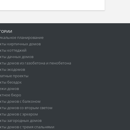
ГОРИИ
икальное планирование
кты кирпичных домов
кты коттеджей
кты дачных домов
кты домов из газобетона и пенобетона
кты экодомов
латные проекты
кты беседок
ежи домов
ктное бюро
кты домов с балконом
кты домов со вторым светом
кты домов с эркером
кты загородных домов
кты домов с тремя спальнями