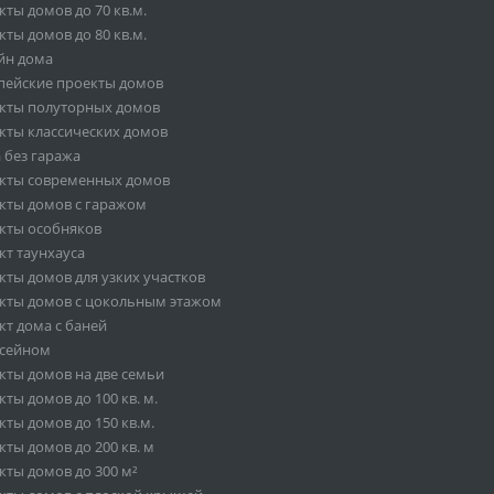
ты домов до 70 кв.м.
ты домов до 80 кв.м.
йн дома
пейские проекты домов
кты полуторных домов
кты классических домов
 без гаража
кты современных домов
кты домов с гаражом
кты особняков
кт таунхауса
кты домов для узких участков
кты домов с цокольным этажом
кт дома с баней
ссейном
кты домов на две семьи
ты домов до 100 кв. м.
ты домов до 150 кв.м.
ты домов до 200 кв. м
кты домов до 300 м²