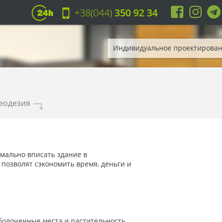
+38(044)
350 92 34
Индивидуальное проектирова
Геодезия
.
имально вписать здание в
позволят сэкономить время, деньги и
аболоченные места и растительность