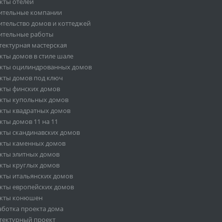
кты отелей
ительные компании
ительство домов и коттеджей
ительные работы
тектурная мастерская
кты домов в стиле шале
кты оцилиндрованных домов
кты домов под ключ
кты финских домов
кты купольных домов
кты квадратных домов
кты домов 11 на 11
кты скандинавских домов
кты каменных домов
кты элитных домов
кты круглых домов
кты итальянских домов
кты европейских домов
кты конюшен
аботка проекта дома
тектурный проект