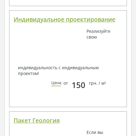
Получить профессиональную консультацию у
наших специалистов, Вы можете любым
Индивидуальное проектирование
способом связи: закажите обратный звонок, по
viber
, e-mail, телефон -
наши контакты
.
Реализуйте
Всегда рады Вам помочь!
свою
индивидуальность с индивидуальным
проектом!
150
Цена
: от
грн. / м²
Пакет Геология
Если вы