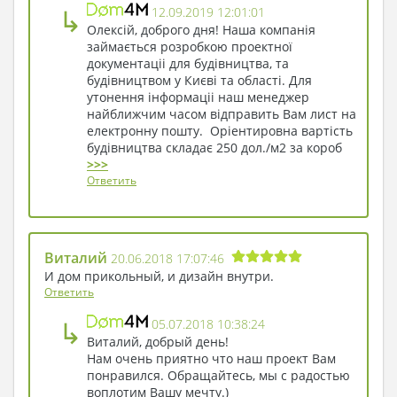
этаже. Их три. Самые удобные отданы для
↳
12.09.2019 12:01:01
хозяина, собственный санузел и выход на
Олексій, доброго дня! Наша компанія
шикарный балкон делает их особенно
займається розробкою проектної
комфортными. Остальные спальни
документаціі для будівництва, та
замечательно подойдут для членов семьи или
будівництвом у Києві та області. Для
гостей, оставшихся на ночь.
утонення інформаціі наш менеджер
найближчим часом відправить Вам лист на
електронну пошту. Оріентировна вартість
будівництва складає 250 дол./м2 за короб
>>>
Ответить
Виталий
20.06.2018 17:07:46
И дом прикольный, и дизайн внутри.
Ответить
↳
05.07.2018 10:38:24
Виталий, добрый день!
Нам очень приятно что наш проект Вам
понравился. Обращайтесь, мы с радостью
воплотим Вашу мечту.)