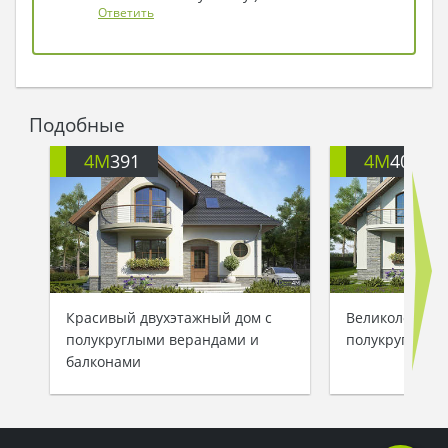
Ответить
Подобные
4M
391
4M
401
Красивый двухэтажный дом с
Великолепный
полукруглыми верандами и
полукруглыми
балконами