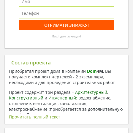
Ваші дані захищені
Состав проекта
Приобретая проект дома в компании
Dom
4
M
, Вы
получаете комплект чертежей - 2 экземпляра,
необходимый для проведения строительных работ
Проект содержит три раздела –
Архитектурный
,
Конструктивный
и
Инженерный:
водоснабжение,
отопление, вентиляция, канализация,
электроснабжение (приобретается за дополнительную
плату) + Пояснительная записка.
Прочитать полный текст
1. Архитектурный раздел: