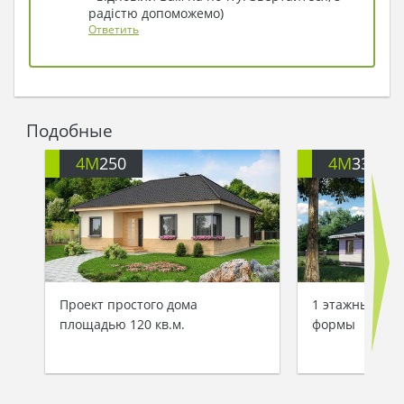
радістю допоможемо)
Ответить
Подобные
4M
250
4M
3317
Проект простого дома
1 этажный дом
площадью 120 кв.м.
формы