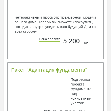
Мы можем вносить любые изменения в проект по
Вашему пожеланию и адаптировать его с учетом
конкретных геолого-топографических и климатических
условий, за дополнительную плату.
интерактивный просмотр трехмерной модели
вашего дома. Теперь вы сможете «покрутить,
Получить профессиональную консультацию у
походить внутри, увидеть ваш будущий Дом со
наших специалистов, Вы можете любым
всех сторон»
способом связи: закажите обратный звонок,
по viber, e-mail, телефон -
наши контакты
.
5 200
Цена проекта
грн.
Всегда рады Вам помочь!
Пакет "Адаптация фундамента"
Подготовка
проекта
фундамента
под
конкретный
участок
Цена