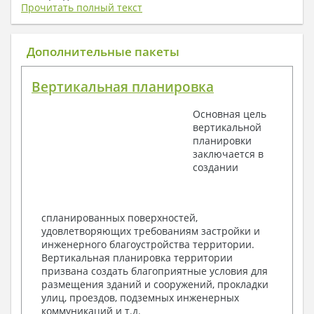
плату) + Пояснительная записка.
Прочитать полный текст
1. Архитектурный раздел:
Общие данные по проекту
Дополнительные пакеты
План координационных осей
Поэтажные кладочные планы
Вертикальная планировка
Поэтажные маркировочные планы с
экспликацией помещений
Основная цель
План кровли
вертикальной
Разрезы и состав конструкций
планировки
Фасады с ведомостью внешних отделок
заключается в
Элементы проемов – спецификация
создании
Ведомость перемычек – сечения и
спецификация
Экспликация полов
Объемы основных строительных материалов
спланированных поверхностей,
Архитектурные узлы в конструкциях
удовлетворяющих требованиям застройки и
2. Конструктивный раздел:
инженерного благоустройства территории.
Вертикальная планировка территории
Общие данные по проекту
призвана создать благоприятные условия для
Схемы расположения и расчеты фундаментов
размещения зданий и сооружений, прокладки
Элементы каркаса – схемы расположения
улиц, проездов, подземных инженерных
Схема расположения перекрытий
коммуникаций и т.д.