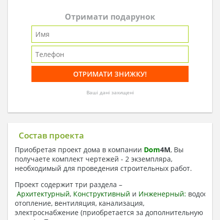
Отримати подарунок
Ваші дані захищені
Состав проекта
Приобретая проект дома в компании
Dom
4
M
, Вы
получаете комплект чертежей - 2 экземпляра,
необходимый для проведения строительных работ.
Проект содержит три раздела –
Архитектурный
,
Конструктивный
и
Инженерный:
водоснаб
отопление, вентиляция, канализация,
электроснабжение (приобретается за дополнительную