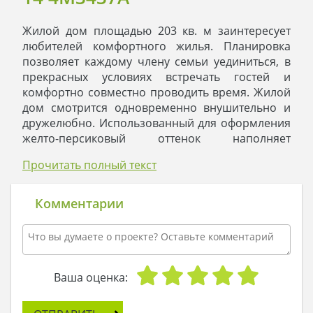
Жилой дом площадью 203 кв. м заинтересует
любителей комфортного жилья. Планировка
позволяет каждому члену семьи уединиться, в
прекрасных условиях встречать гостей и
комфортно совместно проводить время. Жилой
дом смотрится одновременно внушительно и
дружелюбно. Использованный для оформления
желто-персиковый оттенок наполняет
пространство теплом и дружелюбием.
Прочитать полный текст
Подобранная под тон кровли цокольная
окантовка добавляет солидности и
подчеркивает надежность жилого дома,
Комментарии
построенного на века.
Главное достоинство коттеджа в планировке,
жилое пространство рационально разделено на
зоны. Особого внимания заслуживает кухня-
студия. Ее центральная часть выделена под
Ваша оценка:
эркер, что позволяет наполнить помещение
светом и придает ему величавости. Просторная