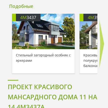
Подобные
4M
3437
4M
391
Стильный загородный особняк с
Красивый дву
эркерами
полукруглыми
балконами
ПРОЕКТ КРАСИВОГО
МАНСАРДНОГО ДОМА 11 НА
14 4M3437A