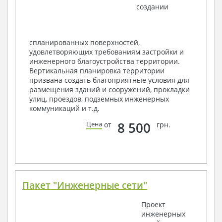
создании
Ведомость перемычек – сечения и
спецификация
Экспликация полов
Объемы основных строительных материалов
спланированных поверхностей,
Архитектурные узлы в конструкциях
удовлетворяющих требованиям застройки и
2. Конструктивный раздел:
инженерного благоустройства территории.
Вертикальная планировка территории
Общие данные по проекту
призвана создать благоприятные условия для
Схемы расположения и расчеты фундаментов
размещения зданий и сооружений, прокладки
Элементы каркаса – схемы расположения
улиц, проездов, подземных инженерных
Схема расположения перекрытий
коммуникаций и т.д.
Опоры перекрытия на стены или Узлы
армирования
8 500
Цена
от
грн.
Элементы кровли – схемы расположения
Чертежи отдельных элементов, узлы
крепления, сечения
Ведомости расхода стали и бетона
3. Инженерный раздел (приобретается по желанию
за дополнительную плату):
Пакет "Инженерные сети"
Водоснабжение и канализация
Проект
инженерных
Условные обозначения с общими данными