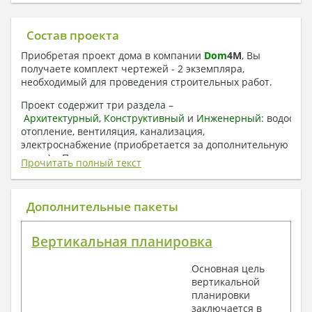
Состав проекта
Приобретая проект дома в компании
Dom
4
M
, Вы
получаете комплект чертежей - 2 экземпляра,
необходимый для проведения строительных работ.
Проект содержит три раздела –
Архитектурный
,
Конструктивный
и
Инженерный:
водоснаб
отопление, вентиляция, канализация,
электроснабжение (приобретается за дополнительную
плату) + Пояснительная записка.
Прочитать полный текст
1. Архитектурный раздел:
Общие данные по проекту
Дополнительные пакеты
План координационных осей
Поэтажные кладочные планы
Вертикальная планировка
Поэтажные маркировочные планы с
экспликацией помещений
Основная цель
План кровли
вертикальной
Разрезы и состав конструкций
планировки
Фасады с ведомостью внешних отделок
заключается в
Элементы проемов – спецификация