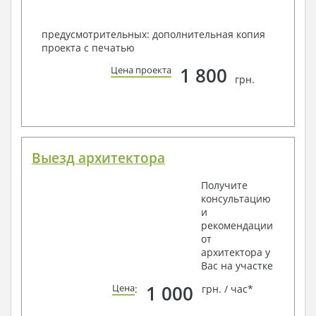
предусмотрительных: дополнительная копия
проекта с печатью
1 800
Цена проекта
грн.
Выезд архитектора
Получите
консультацию
и
рекомендации
от
архитектора у
Вас на участке
1 000
Цена
:
грн. / час*