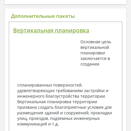
1. Архитектурный раздел:
Общие данные по проекту
Дополнительные пакеты
План координационных осей
Поэтажные кладочные планы
Вертикальная планировка
Поэтажные маркировочные планы с
экспликацией помещений
Основная цель
План кровли
вертикальной
Разрезы и состав конструкций
планировки
Фасады с ведомостью внешних отделок
заключается в
Элементы проемов – спецификация
создании
Ведомость перемычек – сечения и
спецификация
Экспликация полов
Объемы основных строительных материалов
спланированных поверхностей,
Архитектурные узлы в конструкциях
удовлетворяющих требованиям застройки и
2. Конструктивный раздел:
инженерного благоустройства территории.
Вертикальная планировка территории
Общие данные по проекту
призвана создать благоприятные условия для
Схемы расположения и расчеты фундаментов
размещения зданий и сооружений, прокладки
Элементы каркаса – схемы расположения
улиц, проездов, подземных инженерных
Схема расположения перекрытий
коммуникаций и т.д.
Опоры перекрытия на стены или Узлы