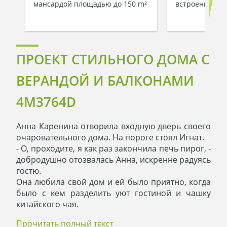
мансардой площадью до 150 m²
встроенным г
ПРОЕКТ СТИЛЬНОГО ДОМА С
ВЕРАНДОЙ И БАЛКОНАМИ
4M3764D
Анна Каренина отворила входную дверь своего
очаровательного дома. На пороге стоял Игнат.
- О, проходите, я как раз закончила печь пирог, -
добродушно отозвалась Анна, искренне радуясь
гостю.
Она любила свой дом и ей было приятно, когда
было с кем разделить уют гостиной и чашку
китайского чая.
- Анна, как же вы решились построить дом? -
Прочитать полный текст
спросил Игнат, - вы ведь раньше много