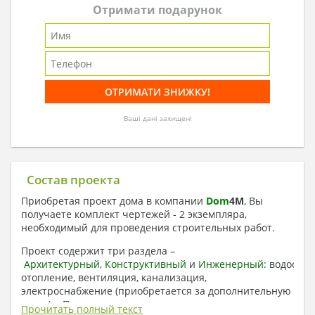
Отримати подарунок
Ваші дані захищені
Состав проекта
Приобретая проект дома в компании
Dom
4
M
, Вы
получаете комплект чертежей - 2 экземпляра,
необходимый для проведения строительных работ.
Проект содержит три раздела –
Архитектурный
,
Конструктивный
и
Инженерный:
водоснаб
отопление, вентиляция, канализация,
электроснабжение (приобретается за дополнительную
плату) + Пояснительная записка.
Прочитать полный текст