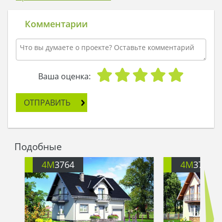
путешествовали по железной дороге?
- Понимаете, - отвечала Анна, - однажды я
Комментарии
стояла на перроне возле состава, сжимая в
руках билет. В тот день я чуть не бросилась в
открытые двери поезда, который должен был
умчать меня далеко на Юг. Но потом я
подумала, что сложно провести всю жизнь в
Ваша оценка:
путешествиях: нужен дом. Я отошла от поезда и
направила свои стопы на поиски
ОТПРАВИТЬ
архитектурного бюро. И вот сейчас я –
владелица моего обожаемого жилища, которое
я не променяю ни на какие поезда!
Гость громко отхлебнул чай. Да, он бы тоже
Подобные
променял путешествия на такой уют!
- Вы – настоящая умница, а ваш дом –
4M
3764
4M
3764Z
неслыханная прелесть, - улыбался он радушной
хозяйке.
Анна кивнула гостю и наполнила его чашку еще
одной порцией чая по старинному
бабушкиному рецепту…