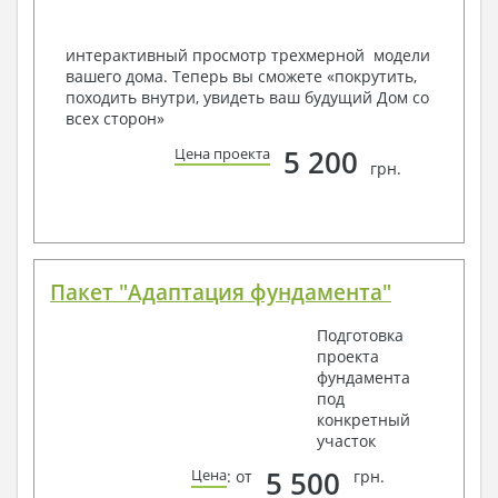
Вашему пожеланию и адаптировать его с учетом
конкретных геолого-топографических и климатических
условий, за дополнительную плату.
интерактивный просмотр трехмерной модели
вашего дома. Теперь вы сможете «покрутить,
Получить профессиональную консультацию у
походить внутри, увидеть ваш будущий Дом со
наших специалистов, Вы можете любым
всех сторон»
способом связи: закажите обратный звонок,
по viber, e-mail, телефон -
наши контакты
.
5 200
Цена проекта
грн.
Всегда рады Вам помочь!
Пакет "Адаптация фундамента"
Подготовка
проекта
фундамента
под
конкретный
участок
5 500
Цена
: от
грн.