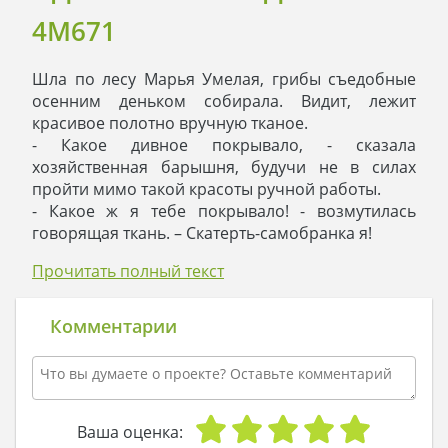
4M671
Шла по лесу Марья Умелая, грибы съедобные
осенним деньком собирала. Видит, лежит
красивое полотно вручную тканое.
- Какое дивное покрывало, - сказала
хозяйственная барышня, будучи не в силах
пройти мимо такой красоты ручной работы.
- Какое ж я тебе покрывало! - возмутилась
говорящая ткань. – Скатерть-самобранка я!
- Ничего себе! - не растерялась Марья Умелая, -
Прочитать полный текст
это ты что, стол накрыть можешь, стоит тобою
взмахнуть?
- Еще чего, - пробурчала скатерть, - стряпня –
Комментарии
это не по моей части. Я на более глобальных
чудесах специализируюсь.
- Быть такого не может! - не уступала барышня.
- А вот и может! Загадай-ка спонтанно желание,
и увидим, кто прав! - ответила скатерть.
Ваша оценка: