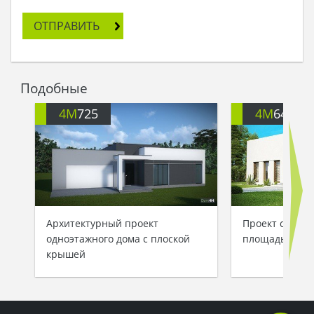
- Дом хочу!
- Ну, вес дома я на себе не выдержу, - сказала
ОТПРАВИТЬ
скатерть, - а проект дома – запросто! Теперь
заверни меня, домик загадай, а потом заново
разверни!
Марья так и сделала. Взяла скатерть-самобранку
Подобные
за два угла, встряхнула ею над усыпанной
листьями землей, и появилась поди-знай откуда
4M
725
4M
646
картина стильного домика.
- А ты говорила! - рассмеялась скатерть. – Вот и
проект домика тебе перепал, с пылу с жару, -
сказала она, - теперь не теряйся, богатыря
способного ищи, и превратится домик из
картинки да в жилое помещение!
Архитектурный проект
Проект соврем
одноэтажного дома с плоской
площадью 122 
крышей