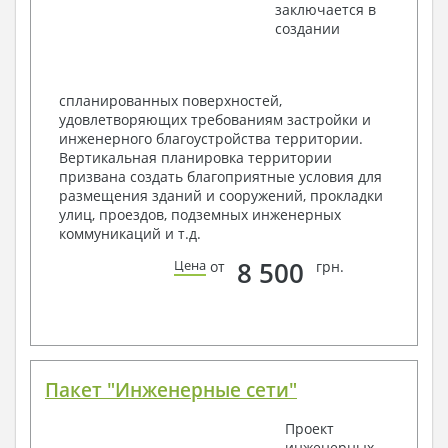
заключается в
Элементы проемов – спецификация
создании
Ведомость перемычек – сечения и
спецификация
Экспликация полов
Объемы основных строительных материалов
спланированных поверхностей,
Архитектурные узлы в конструкциях
удовлетворяющих требованиям застройки и
2. Конструктивный раздел:
инженерного благоустройства территории.
Вертикальная планировка территории
Общие данные по проекту
призвана создать благоприятные условия для
Схемы расположения и расчеты фундаментов
размещения зданий и сооружений, прокладки
Элементы каркаса – схемы расположения
улиц, проездов, подземных инженерных
Схема расположения перекрытий
коммуникаций и т.д.
Опоры перекрытия на стены или Узлы
армирования
8 500
Цена
от
грн.
Элементы кровли – схемы расположения
Чертежи отдельных элементов, узлы
крепления, сечения
Ведомости расхода стали и бетона
3. Инженерный раздел (приобретается по желанию
за дополнительную плату):
Пакет "Инженерные сети"
Водоснабжение и канализация
Проект
инженерных