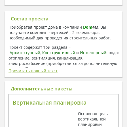
Состав проекта
Приобретая проект дома в компании
Dom
4
M
, Вы
получаете комплект чертежей - 2 экземпляра,
необходимый для проведения строительных работ.
Проект содержит три раздела –
Архитектурный
,
Конструктивный
и
Инженерный:
водоснаб
отопление, вентиляция, канализация,
электроснабжение (приобретается за дополнительную
плату) + Пояснительная записка.
Прочитать полный текст
1. Архитектурный раздел:
Общие данные по проекту
Дополнительные пакеты
План координационных осей
Поэтажные кладочные планы
Вертикальная планировка
Поэтажные маркировочные планы с
экспликацией помещений
Основная цель
План кровли
вертикальной
Разрезы и состав конструкций
планировки
Фасады с ведомостью внешних отделок