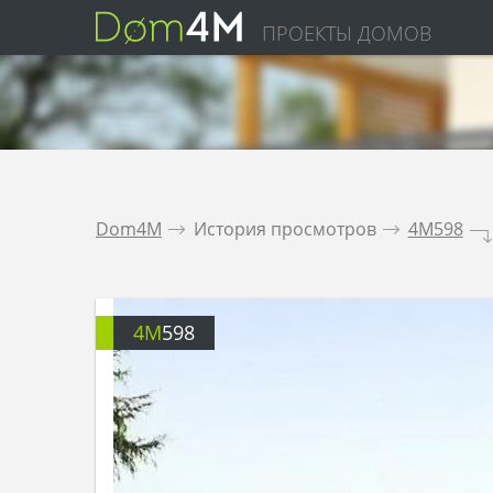
ПРОЕКТЫ ДОМОВ
Dom4M
.
История просмотров
.
4M598
.
4M
598