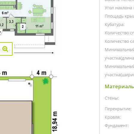
Угол наклона 
Площадь кры
Кубатура:
Количество с
Количество са
Минимальный
участка(длина
Минимальный
участка(ширин
Материалы
Стены:
Перекрытие:
Кровля:
Фундамент: