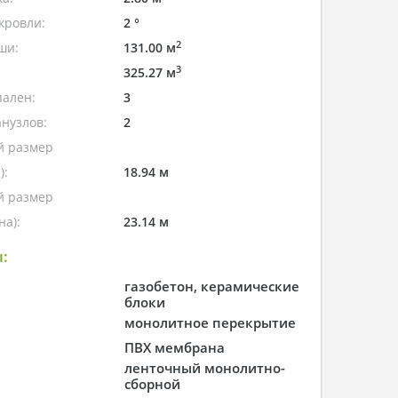
кровли:
2 °
2
ши:
131.00 м
3
325.27 м
пален:
3
нузлов:
2
 размер
):
18.94 м
 размер
а):
23.14 м
:
газобетон, керамические
блоки
монолитное перекрытие
ПВХ мембрана
ленточный монолитно-
сборной