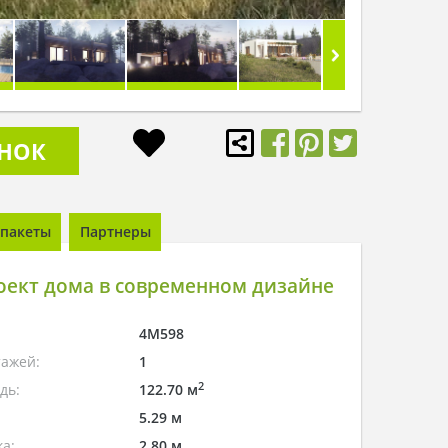
ОНОК
пакеты
Партнеры
оект дома в современном дизайне
4M598
тажей:
1
2
дь:
122.70 м
5.29 м
а:
2.80 м