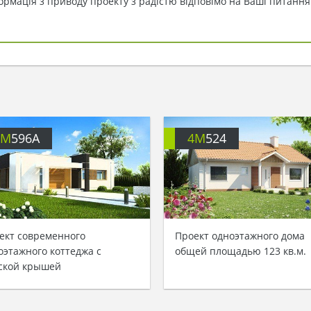
ормація з приводу проекту з радістю відповімо на Ваші питання
4M
596A
4M
524
ект современного
Проект одноэтажного дома
оэтажного коттеджа с
общей площадью 123 кв.м.
ской крышей