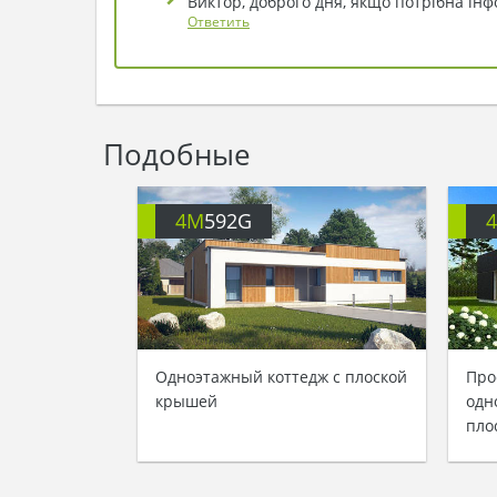
Виктор, доброго дня, якщо потрібна інф
Ответить
Подобные
4M
592G
Одноэтажный коттедж с плоской
Про
крышей
одн
пло