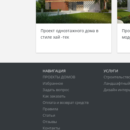
Проект одноэтажного дома в
Про
стиле хай -тек
мод
НАВИГАЦИЯ
УСЛУГИ
ПРОЕКТЫ ДОМОВ
Строительство
Избранное
Ландшафтный
Задать вопрос
Дизайн интер
Как заказать
Оплата и возврат средств
Правила
Статьи
Отзывы
Контакты