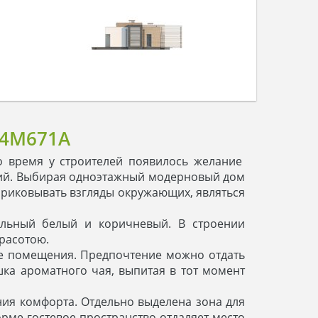
4M671A
то время у строителей появилось желание
ний. Выбирая одноэтажный модерновый дом
 приковывать взгляды окружающих, являться
альный белый и коричневый. В строении
расотою.
не помещения. Предпочтение можно отдать
ка ароматного чая, выпитая в тот момент
ия комфорта. Отдельно выделена зона для
орме гостевое пространство отдаляет место