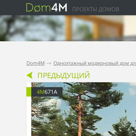
ПРОЕКТЫ ДОМОВ
Dom4M
.
Одноэтажный модерновый дом для
ПРЕДЫДУЩИЙ
4M
671A