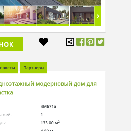
ОНОК
пакеты
Партнеры
дноэтажный модерновый дом для
астка
4M671a
тажей:
1
2
дь:
133.00 м
4.80 м