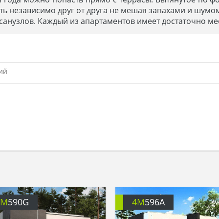
ать независимо друг от друга не мешая запахами и шумо
и санузлов. Каждый из апартаментов имеет достаточно м
4M
590G
4M
596A