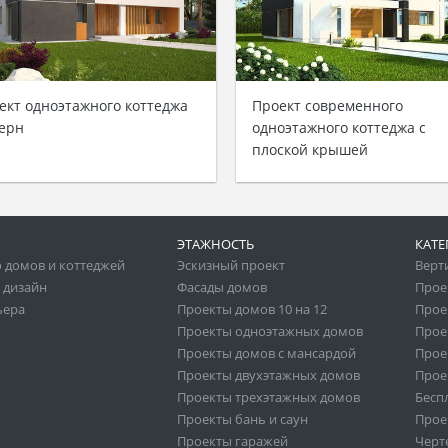
ект одноэтажного коттеджа
Проект современного
ерн
одноэтажного коттеджа с
плоской крышей
ЭТАЖНОСТЬ
КАТЕ
 домов и коттеджей
Эскизный проект
Верт
 дизайн
Фасады домов
Прое
ьера
Проекты домов 10 на 12
Прое
Проекты одноэтажных домов
Прое
Проекты домов с мансардой
Прое
Проекты двухэтажных домов
Прое
Проекты трехэтажных домов
Бесп
Проекты бань и саун
Прое
Проекты гаражей
Черт