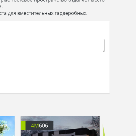
м.
еста для вместительных гардеробных.
4M
606
4M
671