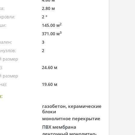
а:
2.80 м
кровли:
2 °
2
ши:
145.00 м
3
371.00 м
пален:
3
нузлов:
2
 размер
):
24.60 м
 размер
а):
19.60 м
:
газобетон, керамические
блоки
монолитное перекрытие
ПВХ мембрана
ленточный монолитно-