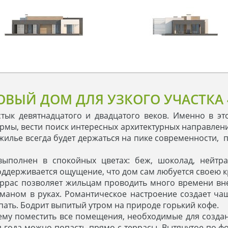
ЫЙ ДОМ ДЛЯ УЗКОГО УЧАСТКА 
тык девятнадцатого и двадцатого веков. Именно в э
рмы, вести поиск интересных архитектурных направле
е жилье всегда будет держаться на пике современности,
выполнен в спокойных цветах: беж, шоколад, нейтр
ддерживается ощущение, что дом сам любуется своею к
еррас позволяет жильцам проводить много времени в
аном в руках. Романтическое настроение создает чаш
спать. Бодрит выпитый утром на природе горький кофе.
ему поместить все помещения, необходимые для создан
я года можно попасть прямо с террасы. Вытянутое по ф