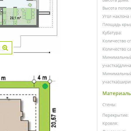
Высота потолк
Угол наклона 
Площадь кры
Кубатура:
Количество с
Количество са
Минимальный
участка(длина
Минимальный
участка(ширин
Материалы
Стены:
Перекрытие:
Кровля: