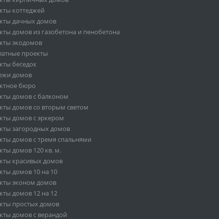
кты коттеджей
кты дачных домов
кты домов из газобетона и пенобетона
кты экодомов
латные проекты
кты беседок
ежи домов
ктное бюро
кты домов с балконом
кты домов со вторым светом
кты домов с эркером
кты загородных домов
кты домов с тремя спальнями
ты домов 120 кв. м.
кты красивых домов
кты домов 10 на 10
кты эконом домов
кты домов 12 на 12
кты простых домов
кты домов с верандой