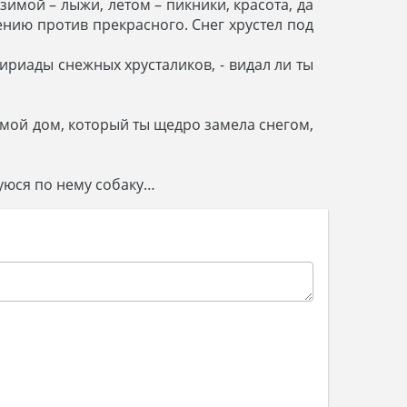
имой – лыжи, летом – пикники, красота, да
ению против прекрасного. Снег хрустел под
мириады снежных хрусталиков, - видал ли ты
– мой дом, который ты щедро замела снегом,
уюся по нему собаку…