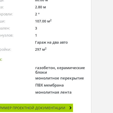
а:
2.80 м
кровли:
2 °
2
ши:
107.00 м
пален:
3
нузлов:
1
Гараж на два авто
2
ройки:
297 м
:
газобетон, керамические
блоки
монолитное перекрытие
ПВХ мембрана
монолитная лента
РИМЕР ПРОЕКТНОЙ ДОКУМЕНТАЦИИ