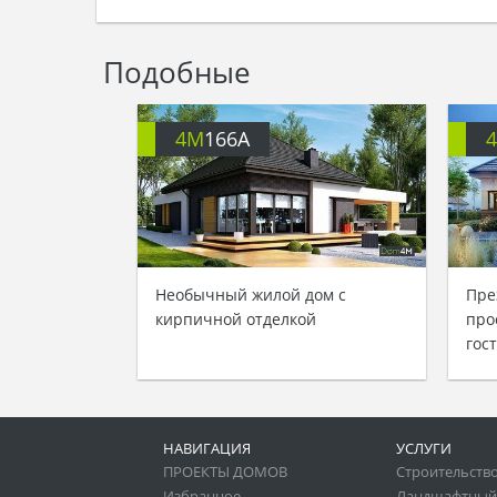
Подобные
4M
166A
Необычный жилой дом с
Пре
кирпичной отделкой
про
гос
НАВИГАЦИЯ
УСЛУГИ
ПРОЕКТЫ ДОМОВ
Строительство
Избранное
Ландшафтный