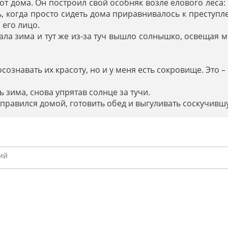
т дома. Он построил свой особняк возле елового леса: з
нь, когда просто сидеть дома приравнивалось к преступл
 его лицо.
зала зима и тут же из-за туч вышло солнышко, освещая 
осознавать их красоту, но и у меня есть сокровище. Это 
ь зима, снова упрятав солнце за тучи.
правился домой, готовить обед и выгуливать соскучивш