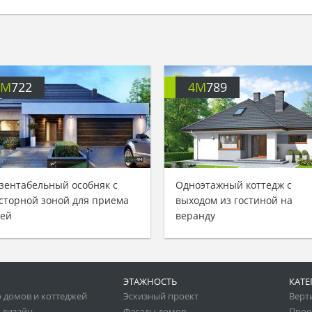
4M
722
4M
789
зентабельный особняк с
Одноэтажный коттедж с
сторной зоной для приема
выходом из гостиной на
тей
веранду
ЭТАЖНОСТЬ
КАТЕ
 домов и коттеджей
Эскизный проект
Верт
 дизайн
Фасады домов
Прое