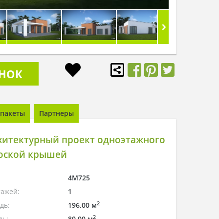
ОНОК
пакеты
Партнеры
хитектурный проект одноэтажного
лоской крышей
4M725
тажей:
1
2
дь:
196.00 м
2
дь:
80.00 м