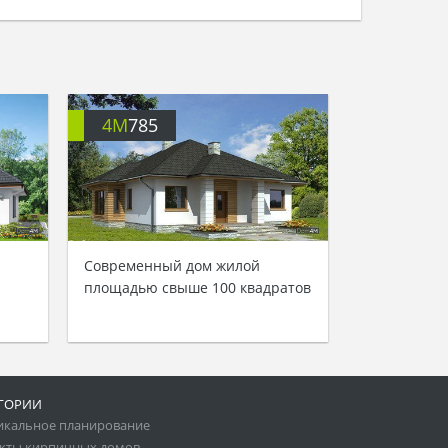
4M
785
Современный дом жилой
площадью свыше 100 квадратов
ГОРИИ
икальное планирование
кты кирпичных домов