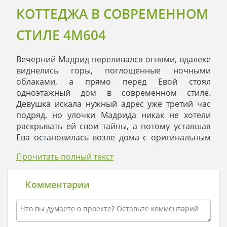
КОТТЕДЖА В СОВРЕМЕННОМ
СТИЛЕ 4M604
Вечерний Мадрид переливался огнями, вдалеке
виднелись горы, поглощенные ночными
облаками, а прямо перед Евой стоял
одноэтажный дом в современном стиле.
Девушка искала нужный адрес уже третий час
подряд, но улочки Мадрида никак не хотели
раскрывать ей свои тайны, а потому уставшая
Ева остановилась возле дома с оригинальным
фасадом для того, чтобы хоть немного
Прочитать полный текст
отдохнуть и полюбоваться таким ярким
жилищем.
Дом не выглядел вызывающе, в нем не было
Комментарии
ничего лишнего, и все же Еве он показался
именно ярким. Характер у дома был спокойный,
в окнах тускло горел свет, а во дворе
переливалась гладь воды бассейна. Ева