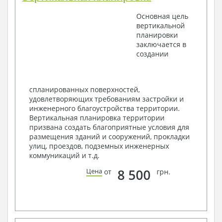
экспликацией помещений
Основная цель
План кровли
вертикальной
Разрезы и состав конструкций
планировки
Фасады с ведомостью внешних отделок
заключается в
Элементы проемов – спецификация
создании
Ведомость перемычек – сечения и
спецификация
Экспликация полов
Объемы основных строительных материалов
спланированных поверхностей,
Архитектурные узлы в конструкциях
удовлетворяющих требованиям застройки и
2. Конструктивный раздел:
инженерного благоустройства территории.
Вертикальная планировка территории
Общие данные по проекту
призвана создать благоприятные условия для
Схемы расположения и расчеты фундаментов
размещения зданий и сооружений, прокладки
Элементы каркаса – схемы расположения
улиц, проездов, подземных инженерных
Схема расположения перекрытий
коммуникаций и т.д.
Опоры перекрытия на стены или Узлы
армирования
8 500
Цена
от
грн.
Элементы кровли – схемы расположения
Чертежи отдельных элементов, узлы
крепления, сечения
Ведомости расхода стали и бетона
3. Инженерный раздел (приобретается по желанию