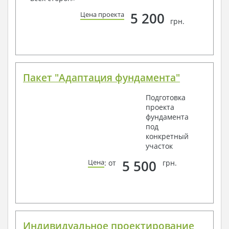
способом связи: закажите обратный звонок,
по viber, e-mail, телефон -
наши контакты
.
5 200
Цена проекта
грн.
Всегда рады Вам помочь!
Пакет "Адаптация фундамента"
Подготовка
проекта
фундамента
под
конкретный
участок
5 500
Цена
: от
грн.
Индивидуальное проектирование