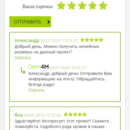
удивилась, что дом, небольшой по размеру,
Ваша оценка:
оказался столь притягивающим взгляд.
Гипнотизируя его глазами, она не заметила, как
ОТПРАВИТЬ
из дома вышел высокий мужчина и направился
прямо к ней.
- Девушка, вы заблудились - вежливо
Александр
03.07.2020 10:29:25
поинтересовался он.
Добрый день. Можно получить линейные
- О, я ищу… Да какая разница, что я ищу, когда
размеры на данный проект?
на улице почти ночь? Знаете, больше всего мне
Ответить
сейчас хочется присесть и выпить воды со
↳
03.07.2020 10:56:37
льдом, - сказал Ему в ответ Ева.
Александр, добрый день! Отправили Вам
- Надо же, какое совпадение: в доме есть и вода
информацию на почту. Обращайтесь.
со льдом, и удобный диван, где вы сможете
Всегда рады!
присесть и отдохнуть. Зайдёте? - предложил
Ответить
незнакомец.
Ева кивнула, направившись по освещенной
дорожке в дом за незнакомцем. Она была
уверена, что фортуна поворачивается к ней
Яна
09.09.2019 15:37:02
лицом, раз она оказалась в таком
Здраствуйте! Интересует этот проект! Скажите ,
пожалуйста, подобного рода кровля в наших
респектабельном доме!