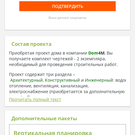
Ваши данные защищены
Состав проекта
Приобретая проект дома в компании
Dom
4
M
, Вы
получаете комплект чертежей - 2 экземпляра,
необходимый для проведения строительных работ.
Проект содержит три раздела –
Архитектурный
,
Конструктивный
и
Инженерный:
водоснаб
отопление, вентиляция, канализация,
электроснабжение (приобретается за дополнительную
плату) + Пояснительная записка.
Прочитать полный текст
1. Архитектурный раздел:
Общие данные по проекту
Дополнительные пакеты
План координационных осей
Поэтажные кладочные планы
Вертикальная планировка
Поэтажные маркировочные планы с