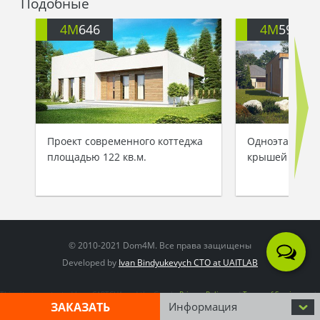
Подобные
4M
646
4M
592G
Проект современного коттеджа
Одноэтажный к
площадью 122 кв.м.
крышей
© 2010-2021 Dom4M. Все права защищены
Developed by
Ivan Bindyukevych CTO at UAITLAB
This site is protected by reCAPTCHA and the Google
Privacy Policy
and
Terms of Service
apply
ЗАКАЗАТЬ
Информация