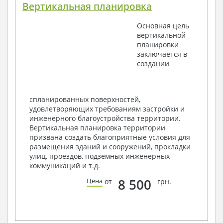
Вертикальная планировка
Поэтажные маркировочные планы с
экспликацией помещений
Основная цель
План кровли
вертикальной
Разрезы и состав конструкций
планировки
Фасады с ведомостью внешних отделок
заключается в
Элементы проемов – спецификация
создании
Ведомость перемычек – сечения и
спецификация
Экспликация полов
Объемы основных строительных материалов
спланированных поверхностей,
Архитектурные узлы в конструкциях
удовлетворяющих требованиям застройки и
2. Конструктивный раздел:
инженерного благоустройства территории.
Вертикальная планировка территории
Общие данные по проекту
призвана создать благоприятные условия для
Схемы расположения и расчеты фундаментов
размещения зданий и сооружений, прокладки
Элементы каркаса – схемы расположения
улиц, проездов, подземных инженерных
Схема расположения перекрытий
коммуникаций и т.д.
Опоры перекрытия на стены или Узлы
армирования
8 500
Цена
от
грн.
Элементы кровли – схемы расположения
Чертежи отдельных элементов, узлы
крепления, сечения
Ведомости расхода стали и бетона