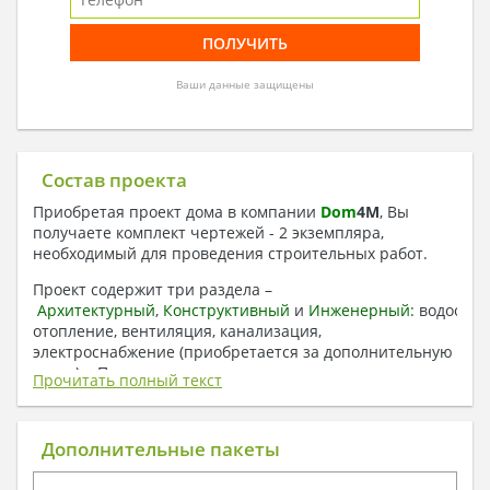
Ваши данные защищены
Состав проекта
Приобретая проект дома в компании
Dom
4
M
, Вы
получаете комплект чертежей - 2 экземпляра,
необходимый для проведения строительных работ.
Проект содержит три раздела –
Архитектурный
,
Конструктивный
и
Инженерный:
водоснаб
отопление, вентиляция, канализация,
электроснабжение (приобретается за дополнительную
плату) + Пояснительная записка.
Прочитать полный текст
1. Архитектурный раздел:
Общие данные по проекту
Дополнительные пакеты
План координационных осей
Поэтажные кладочные планы