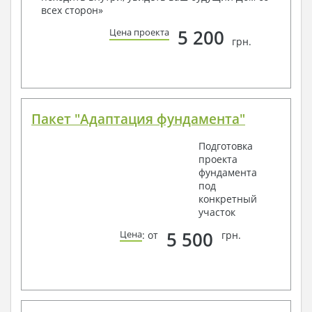
наших специалистов, Вы можете любым
всех сторон»
способом связи: закажите обратный звонок,
по viber, e-mail, телефон -
наши контакты
.
5 200
Цена проекта
грн.
Всегда рады Вам помочь!
Пакет "Адаптация фундамента"
Подготовка
проекта
фундамента
под
конкретный
участок
5 500
Цена
: от
грн.