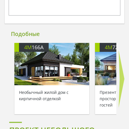
Подобные
4M
166A
4M
722
Необычный жилой дом с
Презентабель
кирпичной отделкой
просторной з
гостей