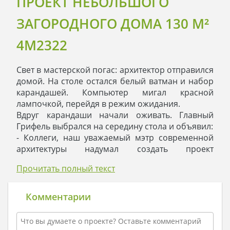
ПРОЕКТ НЕБОЛЬШОГО
ЗАГОРОДНОГО ДОМА 130 M²
4M2322
Свет в мастерской погас: архитектор отправился
домой. На столе остался белый ватман и набор
карандашей. Компьютер мигал красной
лампочкой, перейдя в режим ожидания.
Вдруг карандаши начали оживать. Главный
Грифель выбрался на середину стола и объявил:
- Коллеги, наш уважаемый мэтр современной
архитектуры надумал создать проект
одноэтажного коттеджа. Он сегодня целый день
Прочитать полный текст
просидел над ним, и так ничего и не сделал!
Давайте поможем ему: покажем, что такое
класс!
Комментарии
Карандаши дружно кивнули и принялись
рисовать проект. Грифели порхали по белому,
как снег, листу, и постепенно на нем