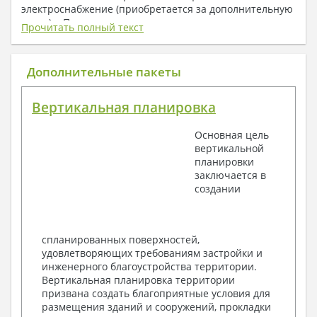
электроснабжение (приобретается за дополнительную
плату) + Пояснительная записка.
Прочитать полный текст
1. Архитектурный раздел:
Общие данные по проекту
Дополнительные пакеты
План координационных осей
Поэтажные кладочные планы
Вертикальная планировка
Поэтажные маркировочные планы с
экспликацией помещений
Основная цель
План кровли
вертикальной
Разрезы и состав конструкций
планировки
Фасады с ведомостью внешних отделок
заключается в
Элементы проемов – спецификация
создании
Ведомость перемычек – сечения и
спецификация
Экспликация полов
Объемы основных строительных материалов
спланированных поверхностей,
Архитектурные узлы в конструкциях
удовлетворяющих требованиям застройки и
2. Конструктивный раздел:
инженерного благоустройства территории.
Вертикальная планировка территории
Общие данные по проекту
призвана создать благоприятные условия для
Схемы расположения и расчеты фундаментов
размещения зданий и сооружений, прокладки
Элементы каркаса – схемы расположения