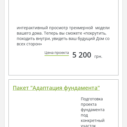
Мы можем вносить любые изменения в проект по
Вашему пожеланию и адаптировать его с учетом
конкретных геолого-топографических и климатических
условий, за дополнительную плату.
интерактивный просмотр трехмерной модели
вашего дома. Теперь вы сможете «покрутить,
Получить профессиональную консультацию у
походить внутри, увидеть ваш будущий Дом со
наших специалистов, Вы можете любым
всех сторон»
способом связи: закажите обратный звонок,
по viber, e-mail, телефон -
наши контакты
.
5 200
Цена проекта
грн.
Всегда рады Вам помочь!
Пакет "Адаптация фундамента"
Подготовка
проекта
фундамента
под
конкретный
участок