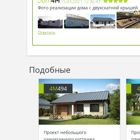
15.03.2021 12:36:47
Фото реализации дома с двухскатной крышей
Ответить
Подобные
4M
494
Проект небольшого
Про
одноэтажного коттеджа
пло