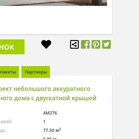
ОНОК
пакеты
Партнеры
оект небольшого аккуратного
ного дома с двускатной крышей
4M276
тажей:
1
2
дь:
77.50 м
6.06 м