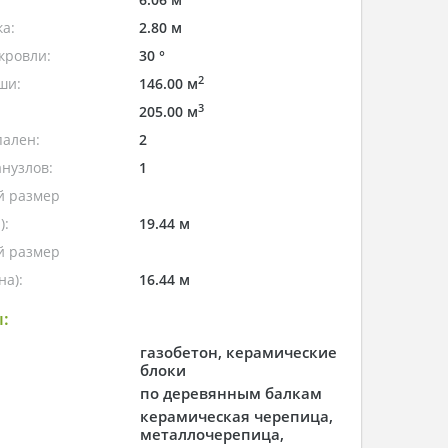
а:
2.80 м
кровли:
30 °
2
ши:
146.00 м
3
205.00 м
пален:
2
нузлов:
1
 размер
):
19.44 м
 размер
а):
16.44 м
:
газобетон, керамические
блоки
по деревянным балкам
керамическая черепица,
металлочерепица,