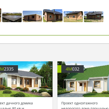
4M
2335
4M
032
ект дачного домика
Проект одноэтажного
щадью 80 кв.м.
недорогого дома площадью