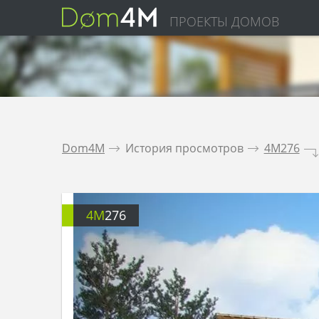
ПРОЕКТЫ ДОМОВ
Dom4M
.
История просмотров
.
4M276
.
4M
276