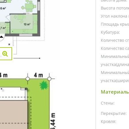
Высота потолк
Угол наклона 
Площадь кры
Кубатура:
Количество с
Количество са
Минимальный
участка(длина
Минимальный
участка(ширин
Материалы
Стены:
Перекрытие:
Кровля: