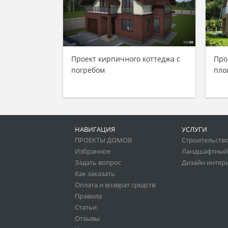
Проект кирпичного коттеджа с
Про
погребом
пло
НАВИГАЦИЯ
УСЛУГИ
ПРОЕКТЫ ДОМОВ
Строительство
Избранное
Ландшафтный
Задать вопрос
Дизайн интер
Как заказать
Оплата и возврат средств
Правила
Статьи
Отзывы