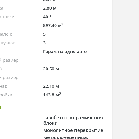
а:
2.80 м
кровли:
40 °
3
897.40 м
пален:
5
нузлов:
3
Гараж на одно авто
 размер
):
20.50 м
 размер
а):
22.10 м
2
ройки:
143.8 м
:
газобетон, керамические
блоки
монолитное перекрытие
металлочерепица,