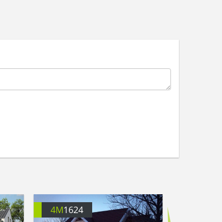
4M
1624
4M
316