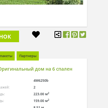
ОНОК
пакеты
Партнеры
Оригинальный дом на 6 спален
4M6250b
тажей:
2
2
дь:
223.00 м
2
дь:
159.00 м
8.51 м