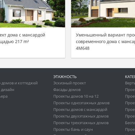
ект дома с мансардой
Уменьшенный вариант про
щадью 217 m²
современного дома с манса
4M648
ЭТАЖНОСТЬ
КАТЕ
 домов и коттеджей
Эскизный проект
Верт
 дизайн
Фасады домов
Прое
ьера
Проекты домов 10 на 12
Прое
Проекты одноэтажных домов
Прое
Проекты домов с мансардой
Прое
Проекты двухэтажных домов
Прое
Проекты трехэтажных домов
Бесп
Проекты бань и саун
Прое