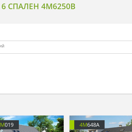
6 СПАЛЕН 4M6250B
4M
019
4M
648A