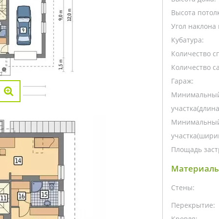
Высота потолк
Угол наклона 
Кубатура:
Количество с
Количество са
Гараж:
Минимальный
участка(длина
Минимальный
участка(ширин
Площадь заст
Материалы
Стены:
Перекрытие:
Кровля: