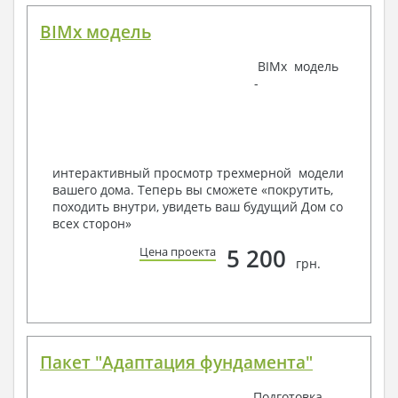
BIMx модель
Наша команда Архитекторов, Конструкторов и
BIMx модель
Инженеров – всегда готовы воплотить Вашу мечту
-
в реальность!
Мы можем вносить любые изменения в проект по
Вашему пожеланию и адаптировать его с учетом
конкретных геолого-топографических и климатических
условий, за дополнительную плату.
интерактивный просмотр трехмерной модели
вашего дома. Теперь вы сможете «покрутить,
Получить профессиональную консультацию у
походить внутри, увидеть ваш будущий Дом со
наших специалистов, Вы можете любым
всех сторон»
способом связи: закажите обратный звонок,
по viber, e-mail, телефон -
наши контакты
.
5 200
Цена проекта
грн.
Всегда рады Вам помочь!
Пакет "Адаптация фундамента"
Подготовка