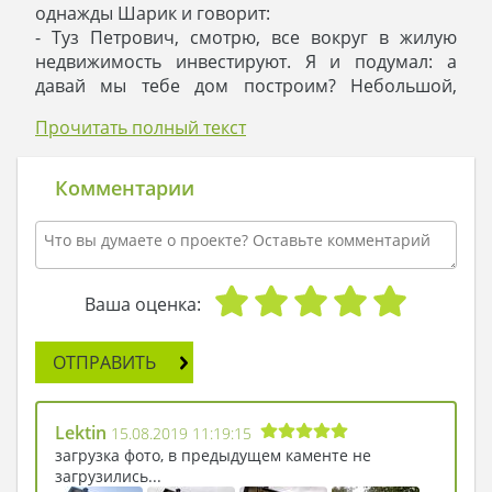
однажды Шарик и говорит:
- Туз Петрович, смотрю, все вокруг в жилую
недвижимость инвестируют. Я и подумал: а
давай мы тебе дом построим? Небольшой,
одноэтажный, зато добротный! Чтоб все в нем
Прочитать полный текст
было, комфорт с уютом сочетались. Как тебе
идея?
- А знаешь, что-то в это есть. Ну-ну, продолжай,
Комментарии
каким ты дом видишь? - заинтересовался Тузик.
- Мы сделаем большую гостиную – метров на
двадцать, не меньше. Поставим посередине
мягкий диван, обтянутый бархатом, телевизор
на стену повесим, и объединим гостиную с
Ваша оценка:
кухней. Ты, Туз Петрович, будешь футбол
смотреть и наблюдать, как жена ужин готовит.
ОТПРАВИТЬ
Далее, пристроим две жилые комнаты. Из одной
спальню сделаете, а из второй – детскую. В
общем, три комнаты с кухней получаются.
Lektin
15.08.2019 11:19:15
- Мне нравится! - дал добро на строительство
загрузка фото, в предыдущем каменте не
Тузик.
загрузились...