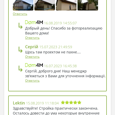
Дело закипело, и к зиме Туз Петрович переехал
в новенький дом. Собрались соседи на
новоселье, домик рассматривают да
Ответить
нахвалиться не могут: ну все в нем хорошо
↳
16.08.2019 14:55:07
получилось! Тузик дернул себя за усы и решил,
Добрый день! Спасибо за фотореализацию
что следующим летом сад вокруг дома разобьет.
Вашего дома!
Ответить
↳
Сергій
15.07.2023 21:49:59
Щось там проектом не пахне….
Ответить
↳
16.07.2023 16:45:38
Сергій, доброго дня! Наш менеджр
зв'яжеться з Вами для уточнення інформації.
Ответить
Lektin
15.08.2019 11:18:04
Здравствуйте! Стройка практически закончена.
Осталось довести до ума некоторые внутренние