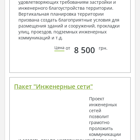
удовлетворяющих требованиям застройки и
2. Конструктивный раздел:
инженерного благоустройства территории.
Вертикальная планировка территории
Общие данные по проекту
призвана создать благоприятные условия для
Схемы расположения и расчеты фундаментов
размещения зданий и сооружений, прокладки
Элементы каркаса – схемы расположения
улиц, проездов, подземных инженерных
Схема расположения перекрытий
коммуникаций и т.д.
Опоры перекрытия на стены или Узлы
армирования
8 500
Цена
от
грн.
Элементы кровли – схемы расположения
Чертежи отдельных элементов, узлы
крепления, сечения
Ведомости расхода стали и бетона
3. Инженерный раздел (приобретается по желанию
за дополнительную плату):
Пакет "Инженерные сети"
Водоснабжение и канализация
Проект
инженерных
Условные обозначения с общими данными
сетей
Поэтажная система водоснабжения и
позволит
канализации
грамотно
Аксонометрическая схема водоснабжения и
проложить
канализации
коммуникации
Узлы и спецификация материалов