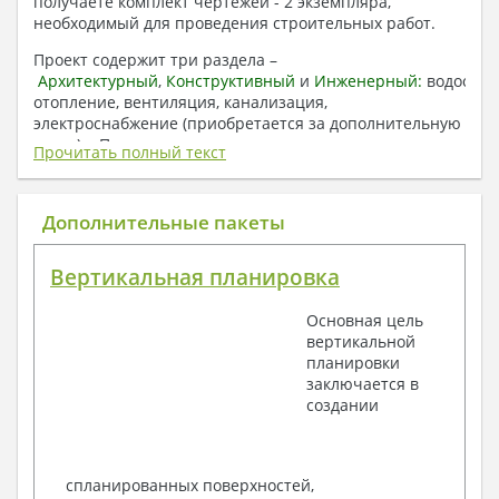
получаете комплект чертежей - 2 экземпляра,
необходимый для проведения строительных работ.
Проект содержит три раздела –
Архитектурный
,
Конструктивный
и
Инженерный:
водоснаб
отопление, вентиляция, канализация,
электроснабжение (приобретается за дополнительную
плату) + Пояснительная записка.
Прочитать полный текст
1. Архитектурный раздел:
Общие данные по проекту
Дополнительные пакеты
План координационных осей
Поэтажные кладочные планы
Вертикальная планировка
Поэтажные маркировочные планы с
экспликацией помещений
Основная цель
План кровли
вертикальной
Разрезы и состав конструкций
планировки
Фасады с ведомостью внешних отделок
заключается в
Элементы проемов – спецификация
создании
Ведомость перемычек – сечения и
спецификация
Экспликация полов
Объемы основных строительных материалов
спланированных поверхностей,
Архитектурные узлы в конструкциях