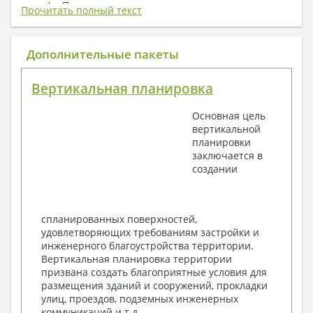
плату) + Пояснительная записка.
Прочитать полный текст
1. Архитектурный раздел:
Общие данные по проекту
Дополнительные пакеты
План координационных осей
Поэтажные кладочные планы
Вертикальная планировка
Поэтажные маркировочные планы с
экспликацией помещений
Основная цель
План кровли
вертикальной
Разрезы и состав конструкций
планировки
Фасады с ведомостью внешних отделок
заключается в
Элементы проемов – спецификация
создании
Ведомость перемычек – сечения и
спецификация
Экспликация полов
Объемы основных строительных материалов
спланированных поверхностей,
Архитектурные узлы в конструкциях
удовлетворяющих требованиям застройки и
2. Конструктивный раздел:
инженерного благоустройства территории.
Вертикальная планировка территории
Общие данные по проекту
призвана создать благоприятные условия для
Схемы расположения и расчеты фундаментов
размещения зданий и сооружений, прокладки
Элементы каркаса – схемы расположения
улиц, проездов, подземных инженерных
Схема расположения перекрытий
коммуникаций и т.д.