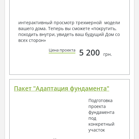
Мы можем вносить любые изменения в проект по
Вашему пожеланию и адаптировать его с учетом
конкретных геолого-топографических и климатических
условий, за дополнительную плату.
интерактивный просмотр трехмерной модели
вашего дома. Теперь вы сможете «покрутить,
Получить профессиональную консультацию у
походить внутри, увидеть ваш будущий Дом со
наших специалистов, Вы можете любым
всех сторон»
способом связи: закажите обратный звонок,
по viber, e-mail, телефон -
наши контакты
.
5 200
Цена проекта
грн.
Всегда рады Вам помочь!
Пакет "Адаптация фундамента"
Подготовка
проекта
фундамента
под
конкретный
участок