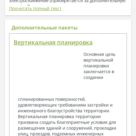
электроснабжение (приобретается за дополнительную
плату) + Пояснительная записка.
Прочитать полный текст
1. Архитектурный раздел:
Общие данные по проекту
Дополнительные пакеты
План координационных осей
Поэтажные кладочные планы
Вертикальная планировка
Поэтажные маркировочные планы с
экспликацией помещений
Основная цель
План кровли
вертикальной
Разрезы и состав конструкций
планировки
Фасады с ведомостью внешних отделок
заключается в
Элементы проемов – спецификация
создании
Ведомость перемычек – сечения и
спецификация
Экспликация полов
Объемы основных строительных материалов
спланированных поверхностей,
Архитектурные узлы в конструкциях
удовлетворяющих требованиям застройки и
2. Конструктивный раздел:
инженерного благоустройства территории.
Вертикальная планировка территории
Общие данные по проекту
призвана создать благоприятные условия для
Схемы расположения и расчеты фундаментов
размещения зданий и сооружений, прокладки
Элементы каркаса – схемы расположения
улиц, проездов, подземных инженерных