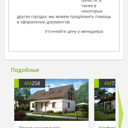
области, а
также в
некоторых
других городах, мы можем предложить помощь
в оформлении документов.
Уточняйте цену у менеджера
Подобные
4M
258
4M
721
Проект мансардного
Комфортный д