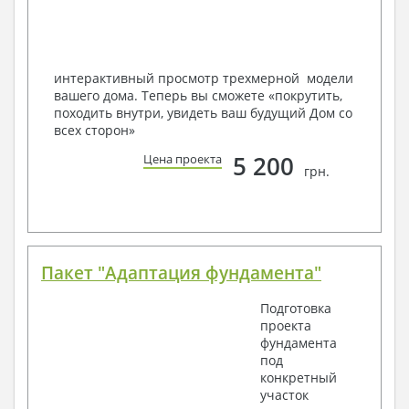
Мы можем вносить любые изменения в проект по
Вашему пожеланию и адаптировать его с учетом
конкретных геолого-топографических и климатических
условий, за дополнительную плату.
интерактивный просмотр трехмерной модели
вашего дома. Теперь вы сможете «покрутить,
Получить профессиональную консультацию у
походить внутри, увидеть ваш будущий Дом со
наших специалистов, Вы можете любым
всех сторон»
способом связи: закажите обратный звонок,
по viber, e-mail, телефон -
наши контакты
.
5 200
Цена проекта
грн.
Всегда рады Вам помочь!
Пакет "Адаптация фундамента"
Подготовка
проекта
фундамента
под
конкретный
участок