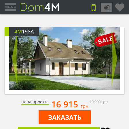
4M
198A
16 915
Цена проекта
19 900
грн
грн
ЗАКАЗАТЬ