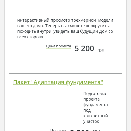
Мы можем вносить любые изменения в проект по
Вашему пожеланию и адаптировать его с учетом
конкретных геолого-топографических и климатических
условий, за дополнительную плату.
интерактивный просмотр трехмерной модели
вашего дома. Теперь вы сможете «покрутить,
Получить профессиональную консультацию у
походить внутри, увидеть ваш будущий Дом со
наших специалистов, Вы можете любым
всех сторон»
способом связи: закажите обратный звонок,
по viber, e-mail, телефон -
наши контакты
.
5 200
Цена проекта
грн.
Всегда рады Вам помочь!
Пакет "Адаптация фундамента"
Подготовка
проекта
фундамента
под
конкретный
участок
Цена
: от
грн.