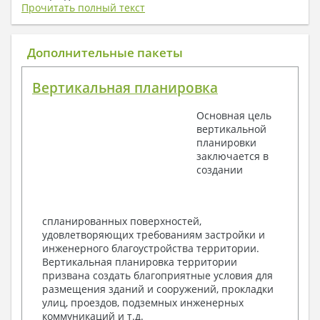
плату) + Пояснительная записка.
Прочитать полный текст
1. Архитектурный раздел:
Общие данные по проекту
Дополнительные пакеты
План координационных осей
Поэтажные кладочные планы
Вертикальная планировка
Поэтажные маркировочные планы с
экспликацией помещений
Основная цель
План кровли
вертикальной
Разрезы и состав конструкций
планировки
Фасады с ведомостью внешних отделок
заключается в
Элементы проемов – спецификация
создании
Ведомость перемычек – сечения и
спецификация
Экспликация полов
Объемы основных строительных материалов
спланированных поверхностей,
Архитектурные узлы в конструкциях
удовлетворяющих требованиям застройки и
2. Конструктивный раздел:
инженерного благоустройства территории.
Вертикальная планировка территории
Общие данные по проекту
призвана создать благоприятные условия для
Схемы расположения и расчеты фундаментов
размещения зданий и сооружений, прокладки
Элементы каркаса – схемы расположения
улиц, проездов, подземных инженерных
Схема расположения перекрытий
коммуникаций и т.д.