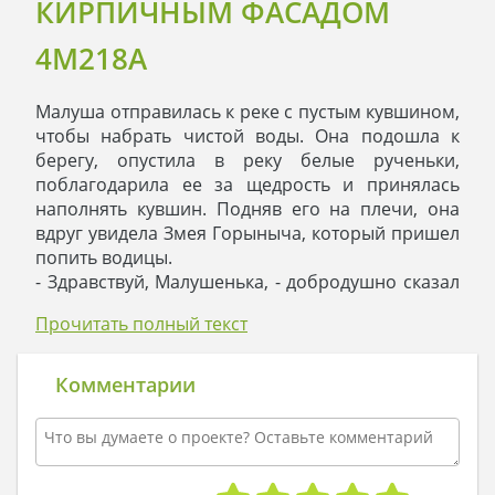
КИРПИЧНЫМ ФАСАДОМ
4M218A
Малуша отправилась к реке с пустым кувшином,
чтобы набрать чистой воды. Она подошла к
берегу, опустила в реку белые рученьки,
поблагодарила ее за щедрость и принялась
наполнять кувшин. Подняв его на плечи, она
вдруг увидела Змея Горыныча, который пришел
попить водицы.
- Здравствуй, Малушенька, - добродушно сказал
Змей (с тех пор, как у него прошла изжога, он
Прочитать полный текст
стал совсем не страшным и очень даже
социально адаптированным). Водицу, вижу,
набираешь? А я вот хожу по местным краям,
Комментарии
гостей на новоселье созываю…
- Змей, солнышко, да неуж-то ты домик
отстроил? - чуть не выронила полный воды
кувшин Малуша.