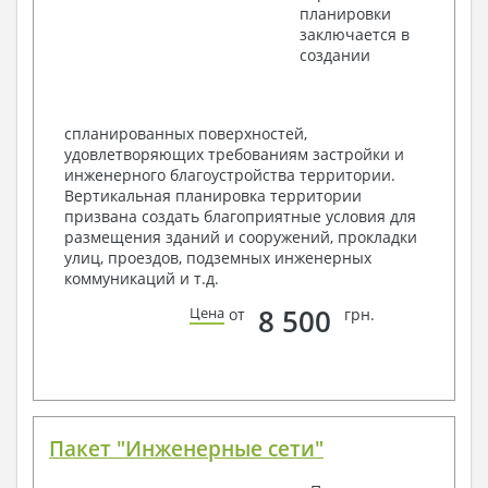
планировки
Фасады с ведомостью внешних отделок
заключается в
Элементы проемов – спецификация
создании
Ведомость перемычек – сечения и
спецификация
Экспликация полов
Объемы основных строительных материалов
спланированных поверхностей,
Архитектурные узлы в конструкциях
удовлетворяющих требованиям застройки и
2. Конструктивный раздел:
инженерного благоустройства территории.
Вертикальная планировка территории
Общие данные по проекту
призвана создать благоприятные условия для
Схемы расположения и расчеты фундаментов
размещения зданий и сооружений, прокладки
Элементы каркаса – схемы расположения
улиц, проездов, подземных инженерных
Схема расположения перекрытий
коммуникаций и т.д.
Опоры перекрытия на стены или Узлы
армирования
8 500
Цена
от
грн.
Элементы кровли – схемы расположения
Чертежи отдельных элементов, узлы
крепления, сечения
Ведомости расхода стали и бетона
3. Инженерный раздел (приобретается по желанию
за дополнительную плату):
Пакет "Инженерные сети"
Водоснабжение и канализация