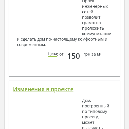
Проект
инженерных
Условные обозначения с общими данными
сетей
Поэтажная система водоснабжения и
позволит
канализации
грамотно
Аксонометрическая схема водоснабжения и
проложить
канализации
коммуникации
Узлы и спецификация материалов
и сделать дом по-настоящему комфортным и
Отопление, вентиляция
современным.
Условные обозначения с общими данными
150
Цена
: от
грн за м²
Система вентиляции
Система отопления
Аксонометрическая схема системы отопления
Тепловая схема
Спецификация материалов
Электротехнические решения:
Изменения в проекте
Условные обозначения и общие данные
Дом,
Принципиальная схема ВРУ
построенный
План сетей освещения, план силовых сетей
по типовому
Схема системы уравнения потенциалов
проекту,
Схема повторного контура заземления
может
Спецификация материалов
выглядеть