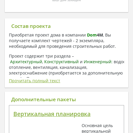
Ваші дані захищені
Состав проекта
Приобретая проект дома в компании
Dom
4
M
, Вы
получаете комплект чертежей - 2 экземпляра,
необходимый для проведения строительных работ.
Проект содержит три раздела –
Архитектурный
,
Конструктивный
и
Инженерный:
водоснаб
отопление, вентиляция, канализация,
электроснабжение (приобретается за дополнительную
плату) + Пояснительная записка.
Прочитать полный текст
1. Архитектурный раздел:
Общие данные по проекту
Дополнительные пакеты
План координационных осей
Поэтажные кладочные планы
Вертикальная планировка
Поэтажные маркировочные планы с
экспликацией помещений
Основная цель
План кровли
вертикальной
Разрезы и состав конструкций