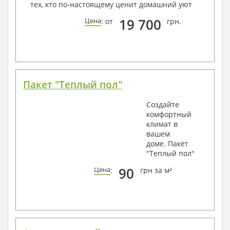
тех, кто по-настоящему ценит домашний уют
19 700
Цена
: от
грн.
Пакет "Теплый пол"
Создайте
комфортный
климат в
вашем
доме. Пакет
"Теплый пол"
90
Цена
:
грн за м²