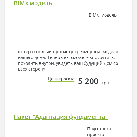
BIMx модель
Наша команда Архитекторов, Конструкторов и
BIMx модель
Инженеров – всегда готовы воплотить Вашу мечту
-
в реальность!
Мы можем вносить любые изменения в проект по
Вашему пожеланию и адаптировать его с учетом
конкретных геолого-топографических и климатических
условий, за дополнительную плату.
интерактивный просмотр трехмерной модели
вашего дома. Теперь вы сможете «покрутить,
Получить профессиональную консультацию у
походить внутри, увидеть ваш будущий Дом со
наших специалистов, Вы можете любым
всех сторон»
способом связи: закажите обратный звонок,
по viber, e-mail, телефон -
наши контакты
.
5 200
Цена проекта
грн.
Всегда рады Вам помочь!
Пакет "Адаптация фундамента"
Подготовка
проекта