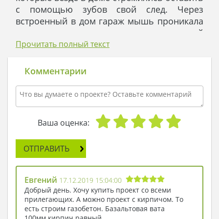
с помощью зубов свой след. Через
встроенный в дом гараж мышь проникала
в гостиную, а затем подымалась на второй
этаж, бродила по дому и возвращалась
Прочитать полный текст
обратно.
В то же время, Джерри не был
Комментарии
единственным обитателем этого видного
дома. Конкуренцию ему составлял
хозяйский кот Том: в меру ленив, в меру
раскормлен и в меру подвижен. Когда
Ваша оценка:
наступало время «че», кот с гордым видом
спускался по лестнице на первый этаж, где
ОТПРАВИТЬ
вероятность столкновения с Джерри
приближалась к ста процентам. Кот
почему-то считал, что мышь непременно
Евгений
17.12.2019 15:04:00
должна кружиться вокруг холодильника,
Добрый день. Хочу купить проект со всеми
однако он частенько ошибался.
прилегающих. А можно проект с кирпичом. То
Невероятно, но Джерри интересовал
есть строим газобетон. Базальтовая вата
100мм.кирпич равный.