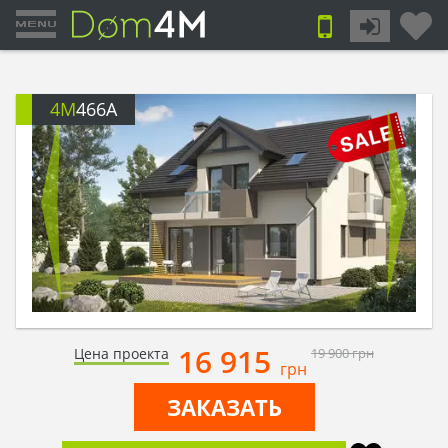
4M
466A
16 915
Цена проекта
19 900
грн
грн
ЗАКАЗАТЬ