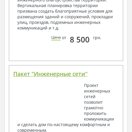
Вертикальная планировка территории
Общие данные по проекту
призвана создать благоприятные условия для
Схемы расположения и расчеты фундаментов
размещения зданий и сооружений, прокладки
Элементы каркаса – схемы расположения
улиц, проездов, подземных инженерных
Схема расположения перекрытий
коммуникаций и т.д.
Опоры перекрытия на стены или Узлы
армирования
8 500
Цена
от
грн.
Элементы кровли – схемы расположения
Чертежи отдельных элементов, узлы
крепления, сечения
Ведомости расхода стали и бетона
3. Инженерный раздел (приобретается по желанию
за дополнительную плату):
Пакет "Инженерные сети"
Водоснабжение и канализация
Проект
инженерных
Условные обозначения с общими данными
сетей
Поэтажная система водоснабжения и
позволит
канализации
грамотно
Аксонометрическая схема водоснабжения и
проложить
канализации
коммуникации
Узлы и спецификация материалов
и сделать дом по-настоящему комфортным и
Отопление, вентиляция
современным.