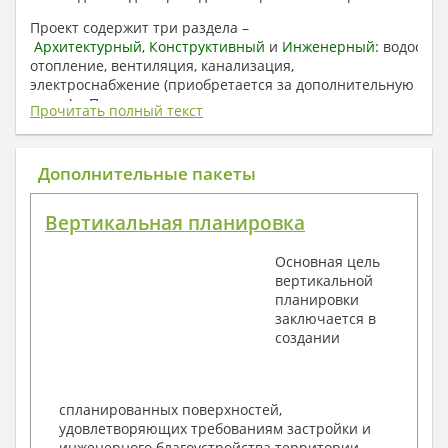
Проект содержит три раздела –
Архитектурный
,
Конструктивный
и
Инженерный:
водоснаб
отопление, вентиляция, канализация,
электроснабжение (приобретается за дополнительную
плату) + Пояснительная записка.
Прочитать полный текст
1. Архитектурный раздел:
Общие данные по проекту
Дополнительные пакеты
План координационных осей
Поэтажные кладочные планы
Вертикальная планировка
Поэтажные маркировочные планы с
экспликацией помещений
Основная цель
План кровли
вертикальной
Разрезы и состав конструкций
планировки
Фасады с ведомостью внешних отделок
заключается в
Элементы проемов – спецификация
создании
Ведомость перемычек – сечения и
спецификация
Экспликация полов
Объемы основных строительных материалов
спланированных поверхностей,
Архитектурные узлы в конструкциях
удовлетворяющих требованиям застройки и
2. Конструктивный раздел:
инженерного благоустройства территории.