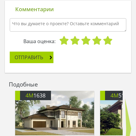
отсутствовал дома, и сколько бы ему не было
лет, ему все равно все знакомо: каждый уголок и
Комментарии
каждая комната. Вот любимая спальня, в
которой с отъезда никто ничего не менял. А под
крышкой стола есть маленький тайник, в
котором в детстве прятались конфеты. Сложно
забыть, как с друзьями бегали по лестнице, а
Ваша оценка:
мама за это бранилась.
А вот папин гараж. Когда-то у него был Москвич
ОТПРАВИТЬ
- гордость того времени. Потом он купил себе
новую иномарку, но продать любимую, хоть и
старую машину, - рука не поднялась. Ведь с ней
связано столько воспоминаний. Поэтому, когда
Подобные
строили дом, ему пришлось сделать двойной
гараж. А мама ворчала по этому поводу, но
4M
1638
4M
517
только для виду, а сама втихаря улыбалась его
мальчишеству.