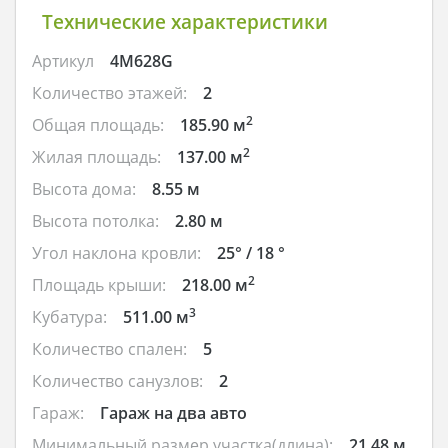
Технические характеристики
Артикул
4M628G
Количество этажей:
2
2
Общая площадь:
185.90 м
2
Жилая площадь:
137.00 м
Высота дома:
8.55 м
Высота потолка:
2.80 м
Угол наклона кровли:
25° / 18 °
2
Площадь крыши:
218.00 м
3
Кубатура:
511.00 м
Количество спален:
5
Количество санузлов:
2
Гараж:
Гараж на два авто
Минимальный размер участка(длина):
21.48 м