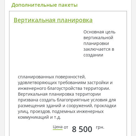
Общие данные по проекту
Дополнительные пакеты
План координационных осей
Поэтажные кладочные планы
Вертикальная планировка
Поэтажные маркировочные планы с
экспликацией помещений
Основная цель
План кровли
вертикальной
Разрезы и состав конструкций
планировки
Фасады с ведомостью внешних отделок
заключается в
Элементы проемов – спецификация
создании
Ведомость перемычек – сечения и
спецификация
Экспликация полов
Объемы основных строительных материалов
спланированных поверхностей,
Архитектурные узлы в конструкциях
удовлетворяющих требованиям застройки и
2. Конструктивный раздел:
инженерного благоустройства территории.
Вертикальная планировка территории
Общие данные по проекту
призвана создать благоприятные условия для
Схемы расположения и расчеты фундаментов
размещения зданий и сооружений, прокладки
Элементы каркаса – схемы расположения
улиц, проездов, подземных инженерных
Схема расположения перекрытий
коммуникаций и т.д.
Опоры перекрытия на стены или Узлы
армирования
8 500
Цена
от
грн.
Элементы кровли – схемы расположения