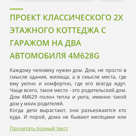
ПРОЕКТ КЛАССИЧЕСКОГО 2Х
ЭТАЖНОГО КОТТЕДЖА С
ГАРАЖОМ НА ДВА
АВТОМОБИЛЯ 4M628G
Каждому человеку нужен дом. Дом, не просто в
смысле здания, жилища, а в смысле места, где
ему уютно и комфортно, где его всегда ждут.
Чаще всего, такое место - это родительский дом.
Дом 4M629 полон тепла и уюта, именно такой
дом у моих родителей.
Когда дети вырастают, они разъезжаются кто
куда. И порой, дома не бывают месяцами или
даже годами. Но, как приятно приехать в гости к
Прочитать полный текст
маме и папе. Сколько бы ребенок не