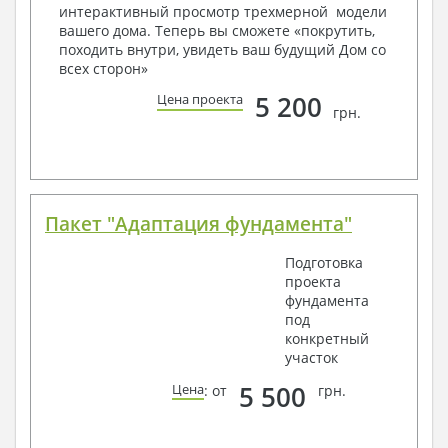
условий, за дополнительную плату.
интерактивный просмотр трехмерной модели
вашего дома. Теперь вы сможете «покрутить,
Получить профессиональную консультацию у
походить внутри, увидеть ваш будущий Дом со
наших специалистов, Вы можете любым
всех сторон»
способом связи: закажите обратный звонок,
по viber, e-mail, телефон -
наши контакты
.
5 200
Цена проекта
грн.
Всегда рады Вам помочь!
Пакет "Адаптация фундамента"
Подготовка
проекта
фундамента
под
конкретный
участок
5 500
Цена
: от
грн.