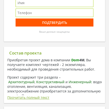
Ваши данные защищены
Состав проекта
Приобретая проект дома в компании
Dom
4
M
, Вы
получаете комплект чертежей - 2 экземпляра,
необходимый для проведения строительных работ.
Проект содержит три раздела –
Архитектурный
,
Конструктивный
и
Инженерный:
водоснаб
отопление, вентиляция, канализация,
электроснабжение (приобретается за дополнительную
плату) + Пояснительная записка.
Прочитать полный текст
1. Архитектурный раздел: