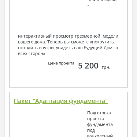
-
в реальность!
Мы можем вносить любые изменения в проект по
Вашему пожеланию и адаптировать его с учетом
конкретных геолого-топографических и климатических
условий, за дополнительную плату.
интерактивный просмотр трехмерной модели
вашего дома. Теперь вы сможете «покрутить,
Получить профессиональную консультацию у
походить внутри, увидеть ваш будущий Дом со
наших специалистов, Вы можете любым
всех сторон»
способом связи: закажите обратный звонок,
по viber, e-mail, телефон -
наши контакты
.
5 200
Цена проекта
грн.
Всегда рады Вам помочь!
Пакет "Адаптация фундамента"
Подготовка
проекта
фундамента
под
конкретный