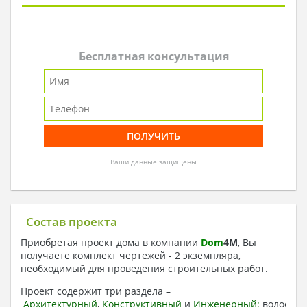
Бесплатная консультация
Ваши данные защищены
Состав проекта
Приобретая проект дома в компании
Dom
4
M
, Вы
получаете комплект чертежей - 2 экземпляра,
необходимый для проведения строительных работ.
Проект содержит три раздела –
Архитектурный
,
Конструктивный
и
Инженерный:
водоснаб