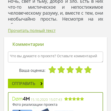
ночь, свет и тьму, добро и зло. Есть в них
что-то мистическое и непостижимое
человеческому разуму, и, вместе с тем, они
необычайно просты. Несмотря на их
абсолютную противоположность, они не
могут друг без друга. Белое платья невесты
Прочитать полный текст
подчеркивает черный смокинг жениха, на
белой бумаге пишут черными буквами.
Комментарии
Единение противоположностей, делает
мир совершенным. При смешении этих
двух цветов, получаются все оттенки
серого.
Ваша оценка:
Интерьер дома 4М204 выполнен в
классическом бело-черном стиле.
ОТПРАВИТЬ
Доминирующий цвет – белый, благодаря
чему дом получился очень светлым и
позитивным. Черный цвет лишь
15.10.2020 15:07:43
подчеркивает белизну стен и добавляет
Фото реализации проекта
дому солидности и гордости. Присутствуют