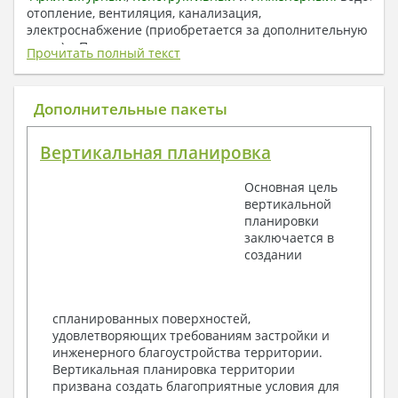
отопление, вентиляция, канализация,
электроснабжение (приобретается за дополнительную
плату) + Пояснительная записка.
Прочитать полный текст
1. Архитектурный раздел:
Общие данные по проекту
Дополнительные пакеты
План координационных осей
Поэтажные кладочные планы
Вертикальная планировка
Поэтажные маркировочные планы с
экспликацией помещений
Основная цель
План кровли
вертикальной
Разрезы и состав конструкций
планировки
Фасады с ведомостью внешних отделок
заключается в
Элементы проемов – спецификация
создании
Ведомость перемычек – сечения и
спецификация
Экспликация полов
Объемы основных строительных материалов
спланированных поверхностей,
Архитектурные узлы в конструкциях
удовлетворяющих требованиям застройки и
2. Конструктивный раздел:
инженерного благоустройства территории.
Вертикальная планировка территории
Общие данные по проекту
призвана создать благоприятные условия для
Схемы расположения и расчеты фундаментов