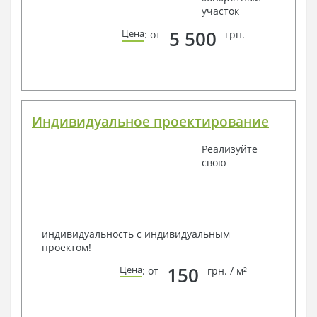
участок
5 500
Цена
: от
грн.
Индивидуальное проектирование
Реализуйте
свою
индивидуальность с индивидуальным
проектом!
150
Цена
: от
грн. / м²