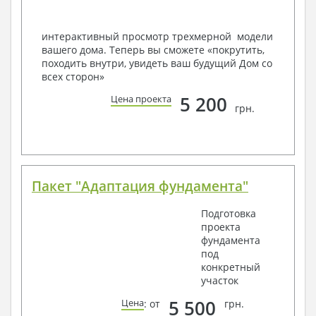
Вашему пожеланию и адаптировать его с учетом
конкретных геолого-топографических и климатических
условий, за дополнительную плату.
интерактивный просмотр трехмерной модели
вашего дома. Теперь вы сможете «покрутить,
Получить профессиональную консультацию у
походить внутри, увидеть ваш будущий Дом со
наших специалистов, Вы можете любым
всех сторон»
способом связи: закажите обратный звонок,
по viber, e-mail, телефон -
наши контакты
.
5 200
Цена проекта
грн.
Всегда рады Вам помочь!
Пакет "Адаптация фундамента"
Подготовка
проекта
фундамента
под
конкретный
участок
5 500
Цена
: от
грн.