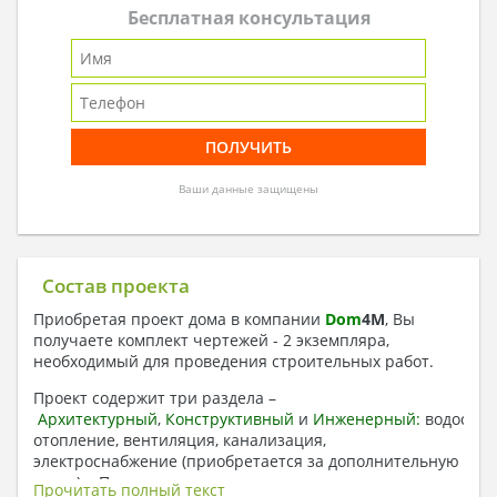
Бесплатная консультация
Ваши данные защищены
Состав проекта
Приобретая проект дома в компании
Dom
4
M
, Вы
получаете комплект чертежей - 2 экземпляра,
необходимый для проведения строительных работ.
Проект содержит три раздела –
Архитектурный
,
Конструктивный
и
Инженерный:
водоснаб
отопление, вентиляция, канализация,
электроснабжение (приобретается за дополнительную
плату) + Пояснительная записка.
Прочитать полный текст