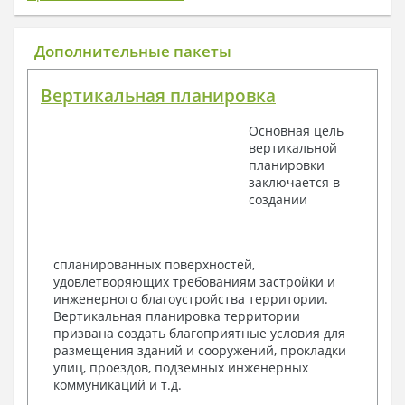
1. Архитектурный раздел:
Общие данные по проекту
Дополнительные пакеты
План координационных осей
Поэтажные кладочные планы
Вертикальная планировка
Поэтажные маркировочные планы с
экспликацией помещений
Основная цель
План кровли
вертикальной
Разрезы и состав конструкций
планировки
Фасады с ведомостью внешних отделок
заключается в
Элементы проемов – спецификация
создании
Ведомость перемычек – сечения и
спецификация
Экспликация полов
Объемы основных строительных материалов
спланированных поверхностей,
Архитектурные узлы в конструкциях
удовлетворяющих требованиям застройки и
2. Конструктивный раздел:
инженерного благоустройства территории.
Вертикальная планировка территории
Общие данные по проекту
призвана создать благоприятные условия для
Схемы расположения и расчеты фундаментов
размещения зданий и сооружений, прокладки
Элементы каркаса – схемы расположения
улиц, проездов, подземных инженерных
Схема расположения перекрытий
коммуникаций и т.д.
Опоры перекрытия на стены или Узлы