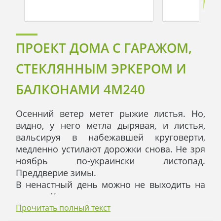
ПРОЕКТ ДОМА С ГАРАЖОМ,
СТЕКЛЯННЫМ ЭРКЕРОМ И
БАЛКОНАМИ 4M240
Осенний ветер метет рыжие листья. Но,
видно, у него метла дырявая, и листья,
вальсируя в набежавшей круговерти,
медленно устилают дорожки снова. Не зря
ноябрь по-украински листопад.
Преддверие зимы.
В ненастный день можно не выходить на
улицу. Когда стоишь в эркере, как на
витрине, видишь добрую половину сада,
Прочитать полный текст
слышишь стук капель по мощеным