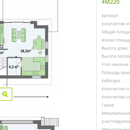
4M220
Артикул
Количество э
Общая площа
Жилая площа
Высота дома:
Высота потолк
Угол наклона 
Площадь кры
Кубатура:
Количество с
Количество са
Гараж:
Минимальный
участка(длина
Минимальный