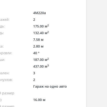
4M220a
тажей:
2
2
дь:
175.00 м
2
дь:
132.40 м
7.58 м
а:
2.80 м
кровли:
40 °
2
ши:
187.00 м
3
437.00 м
пален:
3
нузлов:
2
Гараж на одно авто
 размер
):
16.00 м
 размер