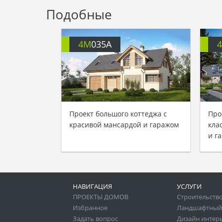
Подобные
4M
035A
Проект большого коттеджа с
Про
красивой мансардой и гаражом
кла
и г
НАВИГАЦИЯ
УСЛУГИ
ПРОЕКТЫ ДОМОВ
Строительство
Избранное
Ландшафтный
Задать вопрос
Дизайн интер