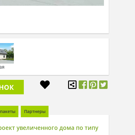
ая
ОНОК
пакеты
Партнеры
оект увеличенного дома по типу