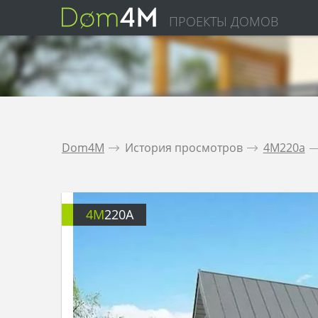
ПРОЕКТЫ ДОМОВ
Dom4M
.
История просмотров
.
4M220a
.
4M
220A