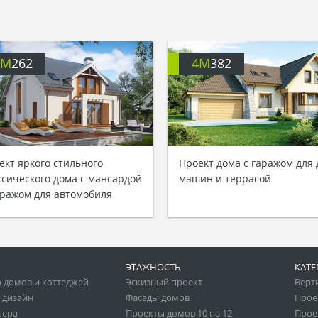
4M
262
4M
382
ект яркого стильного
Проект дома с гаражом для 
ссического дома с мансардой
машин и террасой
аражом для автомобиля
ЭТАЖНОСТЬ
КАТЕ
 домов и коттеджей
Эскизный проект
Верт
 дизайн
Фасады домов
Прое
ьера
Проекты домов 10 на 12
Прое