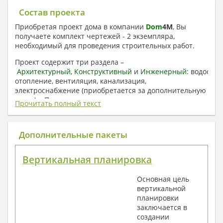
Состав проекта
Приобретая проект дома в компании
Dom
4
M
, Вы
получаете комплект чертежей - 2 экземпляра,
необходимый для проведения строительных работ.
Проект содержит три раздела –
Архитектурный
,
Конструктивный
и
Инженерный:
водоснаб
отопление, вентиляция, канализация,
электроснабжение (приобретается за дополнительную
плату) + Пояснительная записка.
Прочитать полный текст
1. Архитектурный раздел:
Общие данные по проекту
Дополнительные пакеты
План координационных осей
Поэтажные кладочные планы
Вертикальная планировка
Поэтажные маркировочные планы с
экспликацией помещений
Основная цель
План кровли
вертикальной
Разрезы и состав конструкций
планировки
Фасады с ведомостью внешних отделок
заключается в
Элементы проемов – спецификация
создании
Ведомость перемычек – сечения и