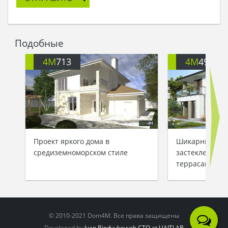
сказала:
- Выпей это до дна, и ступай с миром. Пусть тебе
приснится твой путь успеха!
Крестьянин покинул ее чудесный дом, а через
Подобные
год в его жизни произошли метаморфозы. Но
даже став богатым и знаменитым, он вспоминал
4M
713
4M
499
дом Феи Снов, который служил законодателем
моды и красоты во всей округе.
Проект яркого дома в
Шикарный дом
средиземноморском стиле
застекленным
террасами
© 2010-2021 Dom4M. Все права защищены
Developed by
Ivan Bindyukevych CTO at UAITLAB