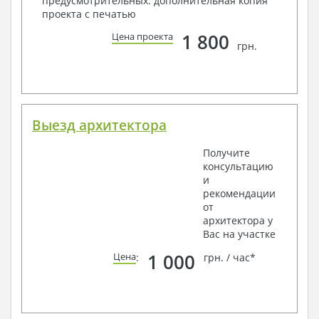
предусмотрительных: дополнительная копия
проекта с печатью
1 800
Цена проекта
грн.
Выезд архитектора
Получите
консультацию
и
рекомендации
от
архитектора у
Вас на участке
1 000
Цена
:
грн. / час*