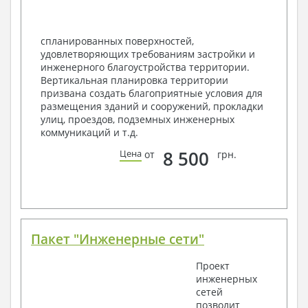
спецификация
Экспликация полов
Объемы основных строительных материалов
спланированных поверхностей,
Архитектурные узлы в конструкциях
удовлетворяющих требованиям застройки и
2. Конструктивный раздел:
инженерного благоустройства территории.
Вертикальная планировка территории
Общие данные по проекту
призвана создать благоприятные условия для
Схемы расположения и расчеты фундаментов
размещения зданий и сооружений, прокладки
Элементы каркаса – схемы расположения
улиц, проездов, подземных инженерных
Схема расположения перекрытий
коммуникаций и т.д.
Опоры перекрытия на стены или Узлы
армирования
8 500
Цена
от
грн.
Элементы кровли – схемы расположения
Чертежи отдельных элементов, узлы
крепления, сечения
Ведомости расхода стали и бетона
3. Инженерный раздел (приобретается по желанию
за дополнительную плату):
Пакет "Инженерные сети"
Водоснабжение и канализация
Проект
инженерных
Условные обозначения с общими данными
сетей
Поэтажная система водоснабжения и
позволит
канализации