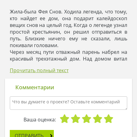
Жила-была Фея Снов. Ходила легенда, что тому,
кто найдет ее дом, она подарит калейдоскоп
вещих снов на целый год. Когда о легенде узнал
простой крестьянин, он решил отправиться в
путь. Близкие ничего ему не сказали, лишь
покивали головами.
Через месяц пути отважный парень набрел на
красивый трехэтажный дом. Над домом витал
ореол сдержанной роскоши, и его белоснежные
Прочитать полный текст
стены навевали мысли о зиме и чистом снегу.
Крестьянин смело постучал в дверь, и ему
открыла девушка в праздничном наряде.
Комментарии
- Уж не ты ли Фея Снов? - спросил он. – Если бы я
был богат, знаменит, и обо мне слагали
легенды, то мой дом выглядел бы именно так!
Девушка скромно потупила глаза и сказала:
- Проходи, ты пришел по адресу.
Ваша оценка:
Крестьянин вошел в дом, диву даваясь его
красоте. Фея налила ему волшебный отвар и
ОТПРАВИТЬ