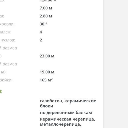
7.00 м
а:
2.80 м
кровли:
30 °
пален:
4
нузлов:
2
 размер
):
23.00 м
 размер
а):
19.00 м
2
ройки:
165 м
:
газобетон, керамические
блоки
по деревянным балкам
керамическая черепица,
металлочерепица,