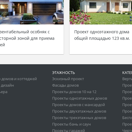
зентабельный особняк с
Проект одноэтажного дома
сторной зоной для приема
общей площадью 123 кв.м.
тей
ЭТАЖНОСТЬ
КАТЕ
 домов и коттеджей
Эскизный проект
Верт
 дизайн
Фасады домов
Прое
ьера
Проекты домов 10 на 12
Прое
Проекты одноэтажных домов
Прое
Проекты домов с мансардой
Прое
Проекты двухэтажных домов
Прое
Проекты трехэтажных домов
Бесп
Проекты бань и саун
Прое
Проекты гаражей
Черт