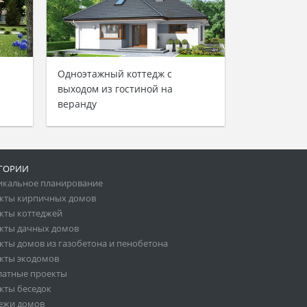
Одноэтажный коттедж с
выходом из гостиной на
веранду
ГОРИИ
икальное планирование
кты кирпичных домов
кты коттеджей
кты дачных домов
кты домов из газобетона и пенобетона
кты экодомов
латные проекты
кты беседок
ежи домов