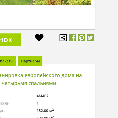
ОНОК
пакеты
Партнеры
анировка европейского дома на
 с четырьмя спальнями
4M467
тажей:
1
2
дь:
132.00 м
2
дь:
124.00 м