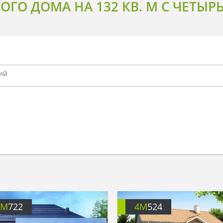
ГО ДОМА НА 132 КВ. М С ЧЕТЫ
4M
722
4M
524