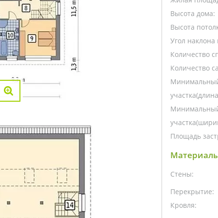
Высота дома:
Высота потолк
Угол наклона 
Количество с
Количество са
Минимальный
участка(длина
Минимальный
участка(ширин
Площадь заст
Материалы
Стены:
Перекрытие:
Кровля: