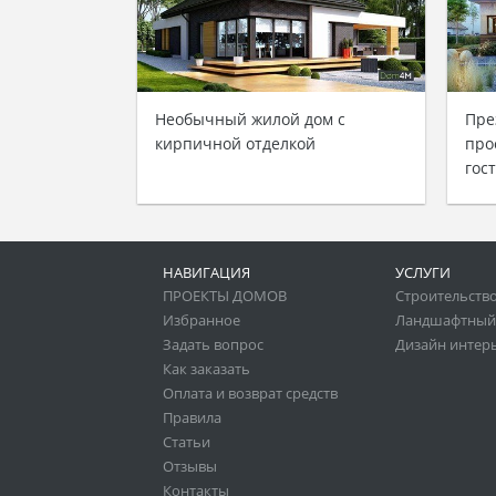
Необычный жилой дом с
Пре
кирпичной отделкой
про
гос
НАВИГАЦИЯ
УСЛУГИ
ПРОЕКТЫ ДОМОВ
Строительство
Избранное
Ландшафтный
Задать вопрос
Дизайн интер
Как заказать
Оплата и возврат средств
Правила
Статьи
Отзывы
Контакты