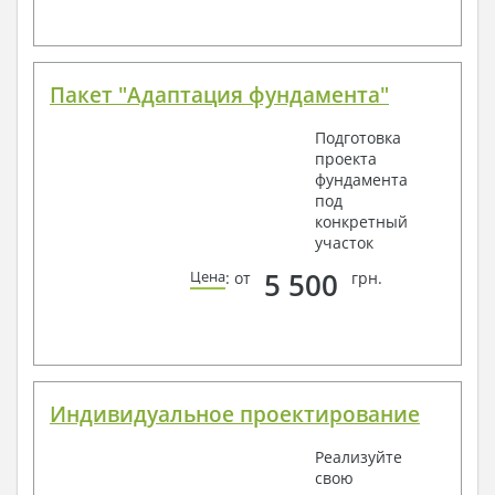
Всегда рады Вам помочь!
Пакет "Адаптация фундамента"
Подготовка
проекта
фундамента
под
конкретный
участок
5 500
Цена
: от
грн.
Индивидуальное проектирование
Реализуйте
свою