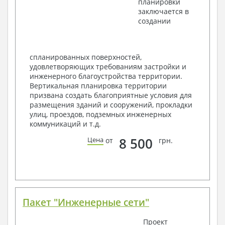
планировки
План кровли
заключается в
Разрезы и состав конструкций
создании
Фасады с ведомостью внешних отделок
Элементы проемов – спецификация
Ведомость перемычек – сечения и
спецификация
спланированных поверхностей,
Экспликация полов
удовлетворяющих требованиям застройки и
Объемы основных строительных материалов
инженерного благоустройства территории.
Архитектурные узлы в конструкциях
Вертикальная планировка территории
2. Конструктивный раздел:
призвана создать благоприятные условия для
размещения зданий и сооружений, прокладки
Общие данные по проекту
улиц, проездов, подземных инженерных
Схемы расположения и расчеты фундаментов
коммуникаций и т.д.
Элементы каркаса – схемы расположения
Схема расположения перекрытий
8 500
Цена
от
грн.
Опоры перекрытия на стены или Узлы
армирования
Элементы кровли – схемы расположения
Чертежи отдельных элементов, узлы
крепления, сечения
Ведомости расхода стали и бетона
Пакет "Инженерные сети"
3. Инженерный раздел (приобретается по желанию
за дополнительную плату):
Проект