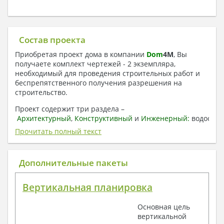
Состав проекта
Приобретая проект дома в компании
Dom
4
M
, Вы
получаете комплект чертежей - 2 экземпляра,
необходимый для проведения строительных работ и
беспрепятственного получения разрешения на
строительство.
Проект содержит три раздела –
Архитектурный
,
Конструктивный
и
Инженерный:
водоснаб
отопление, вентиляция, канализация,
Прочитать полный текст
электроснабжение (приобретается за дополнительную
плату) + Пояснительная записка.
Дополнительные пакеты
1. Архитектурный раздел:
Общие данные по проекту
Вертикальная планировка
План координационных осей
Поэтажные кладочные планы
Основная цель
Поэтажные маркировочные планы с
вертикальной
экспликацией помещений