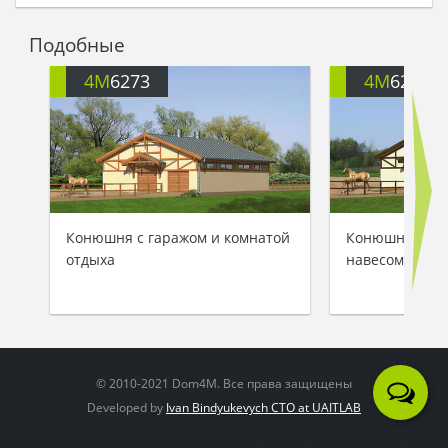
Подобные
4M
6273
4M
6273A
Конюшня с гаражом и комнатой
Конюшня с ко
отдыха
навесом
© 2010-2021 Dom4M. Все права защищены
Developed by
Ivan Bindyukevych CTO at UAITLAB