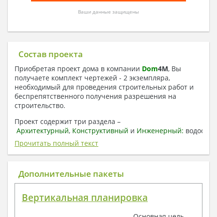
Ваши данные защищены
Состав проекта
Приобретая проект дома в компании
Dom
4
M
, Вы
получаете комплект чертежей - 2 экземпляра,
необходимый для проведения строительных работ и
беспрепятственного получения разрешения на
строительство.
Проект содержит три раздела –
Архитектурный
,
Конструктивный
и
Инженерный:
водоснаб
отопление, вентиляция, канализация,
Прочитать полный текст
электроснабжение (приобретается за дополнительную
плату) + Пояснительная записка.
Дополнительные пакеты
1. Архитектурный раздел:
Общие данные по проекту
Вертикальная планировка
План координационных осей
Поэтажные кладочные планы
Основная цель