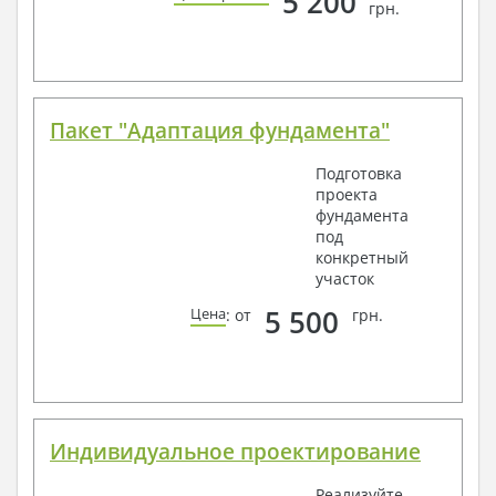
5 200
способом связи: закажите обратный звонок,
грн.
по viber, e-mail, телефон -
наши контакты
.
Всегда рады Вам помочь!
Пакет "Адаптация фундамента"
Подготовка
проекта
фундамента
под
конкретный
участок
5 500
Цена
: от
грн.
Индивидуальное проектирование
Реализуйте