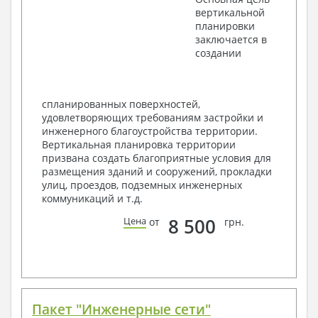
Поэтажные маркировочные планы с
вертикальной
экспликацией помещений
планировки
План кровли
заключается в
Разрезы и состав конструкций
создании
Фасады с ведомостью внешних отделок
Элементы проемов – спецификация
Ведомость перемычек – сечения и
спецификация
спланированных поверхностей,
Экспликация полов
удовлетворяющих требованиям застройки и
Объемы основных строительных материалов
инженерного благоустройства территории.
Архитектурные узлы в конструкциях
Вертикальная планировка территории
2. Конструктивный раздел:
призвана создать благоприятные условия для
размещения зданий и сооружений, прокладки
Общие данные по проекту
улиц, проездов, подземных инженерных
Схемы расположения и расчеты фундаментов
коммуникаций и т.д.
Элементы каркаса – схемы расположения
Схема расположения перекрытий
8 500
Цена
от
грн.
Опоры перекрытия на стены или Узлы
армирования
Элементы кровли – схемы расположения
Чертежи отдельных элементов, узлы
крепления, сечения
Ведомости расхода стали и бетона
Пакет "Инженерные сети"
3. Инженерный раздел (приобретается по желанию