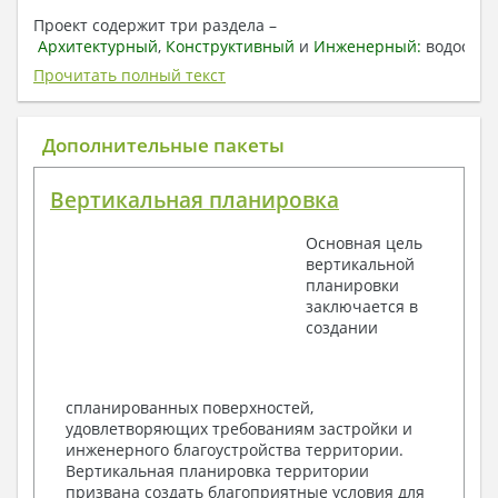
Проект содержит три раздела –
Архитектурный
,
Конструктивный
и
Инженерный:
водоснаб
отопление, вентиляция, канализация,
Прочитать полный текст
электроснабжение (приобретается за дополнительную
плату) + Пояснительная записка.
Дополнительные пакеты
1. Архитектурный раздел:
Общие данные по проекту
Вертикальная планировка
План координационных осей
Поэтажные кладочные планы
Основная цель
Поэтажные маркировочные планы с
вертикальной
экспликацией помещений
планировки
План кровли
заключается в
Разрезы и состав конструкций
создании
Фасады с ведомостью внешних отделок
Элементы проемов – спецификация
Ведомость перемычек – сечения и
спецификация
спланированных поверхностей,
Экспликация полов
удовлетворяющих требованиям застройки и
Объемы основных строительных материалов
инженерного благоустройства территории.
Архитектурные узлы в конструкциях
Вертикальная планировка территории
2. Конструктивный раздел:
призвана создать благоприятные условия для