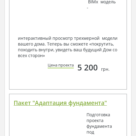
BIMx модель
-
Наша команда Архитекторов, Конструкторов и
Инженеров – всегда готовы воплотить Вашу мечту
в реальность!
Мы можем вносить любые изменения в проект по
Вашему пожеланию и адаптировать его с учетом
интерактивный просмотр трехмерной модели
конкретных геолого-топографических и климатических
вашего дома. Теперь вы сможете «покрутить,
условий, за дополнительную плату.
походить внутри, увидеть ваш будущий Дом со
всех сторон»
Получить профессиональную консультацию у
наших специалистов, Вы можете любым
5 200
Цена проекта
способом связи: закажите обратный звонок,
грн.
по viber, e-mail, телефон -
наши контакты
.
Всегда рады Вам помочь!
Пакет "Адаптация фундамента"
Подготовка
проекта
фундамента
под