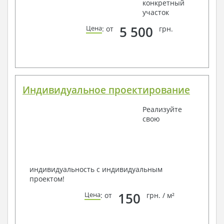
конкретный
участок
5 500
Цена
: от
грн.
Индивидуальное проектирование
Реализуйте
свою
индивидуальность с индивидуальным
проектом!
150
Цена
: от
грн. / м²