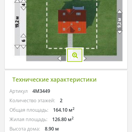
Технические характеристики
Артикул
4M3449
Количество этажей:
2
2
Общая площадь:
164.10 м
2
Жилая площадь:
126.80 м
Высота дома:
8.90 м