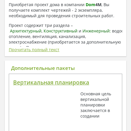
Приобретая проект дома в компании
Dom
4
M
, Вы
получаете комплект чертежей - 2 экземпляра,
необходимый для проведения строительных работ.
Проект содержит три раздела –
Архитектурный
,
Конструктивный
и
Инженерный:
водоснаб
отопление, вентиляция, канализация,
электроснабжение (приобретается за дополнительную
плату) + Пояснительная записка.
Прочитать полный текст
1. Архитектурный раздел:
Общие данные по проекту
Дополнительные пакеты
План координационных осей
Поэтажные кладочные планы
Вертикальная планировка
Поэтажные маркировочные планы с
экспликацией помещений
Основная цель
План кровли
вертикальной
Разрезы и состав конструкций
планировки
Фасады с ведомостью внешних отделок
заключается в
Элементы проемов – спецификация
создании
Ведомость перемычек – сечения и
спецификация
Экспликация полов