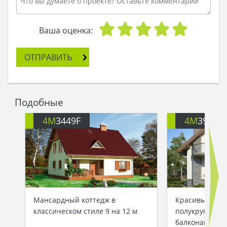
Ваша оценка:
ОТПРАВИТЬ
Подобные
4M
3449F
4M
391
Мансардный коттедж в
Красивый дву
классическом стиле 9 на 12 м
полукруглыми
балконами