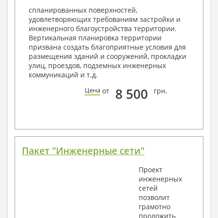
Объемы основных строительных материалов
спланированных поверхностей,
Архитектурные узлы в конструкциях
удовлетворяющих требованиям застройки и
2. Конструктивный раздел:
инженерного благоустройства территории.
Вертикальная планировка территории
Общие данные по проекту
призвана создать благоприятные условия для
Схемы расположения и расчеты фундаментов
размещения зданий и сооружений, прокладки
Элементы каркаса – схемы расположения
улиц, проездов, подземных инженерных
Схема расположения перекрытий
коммуникаций и т.д.
Опоры перекрытия на стены или Узлы
армирования
8 500
Цена
от
грн.
Элементы кровли – схемы расположения
Чертежи отдельных элементов, узлы
крепления, сечения
Ведомости расхода стали и бетона
3. Инженерный раздел (приобретается по желанию
за дополнительную плату):
Пакет "Инженерные сети"
Водоснабжение и канализация
Проект
инженерных
Условные обозначения с общими данными
сетей
Поэтажная система водоснабжения и
позволит
канализации
грамотно
Аксонометрическая схема водоснабжения и
проложить
канализации