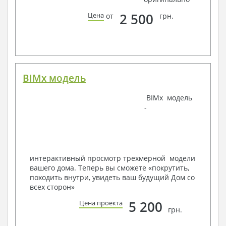
условий строительства
2 500
Цена
от
грн.
Срок изготовления проекта дома составляет от 3 до 30
рабочих дней.
Объем проектной документации – от 50 до 100
страниц А4 и А3, в зависимости от сложности проекта
BIMx модель
Наша команда Архитекторов, Конструкторов и
BIMx модель
Инженеров – всегда готовы воплотить Вашу мечту
-
в реальность!
Мы можем вносить любые изменения в проект по
Вашему пожеланию и адаптировать его с учетом
конкретных геолого-топографических и климатических
условий, за дополнительную плату.
интерактивный просмотр трехмерной модели
вашего дома. Теперь вы сможете «покрутить,
Получить профессиональную консультацию у
походить внутри, увидеть ваш будущий Дом со
наших специалистов, Вы можете любым
всех сторон»
способом связи: закажите обратный звонок,
по viber, e-mail, телефон -
наши контакты
.
5 200
Цена проекта
грн.
Всегда рады Вам помочь!