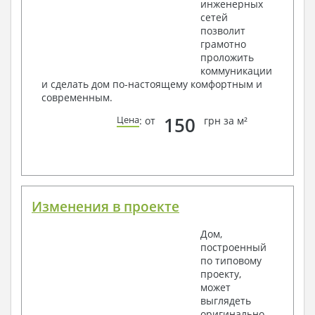
инженерных
Условные обозначения с общими данными
сетей
Поэтажная система водоснабжения и
позволит
канализации
грамотно
Аксонометрическая схема водоснабжения и
проложить
канализации
коммуникации
Узлы и спецификация материалов
и сделать дом по-настоящему комфортным и
Отопление, вентиляция
современным.
Условные обозначения с общими данными
150
Цена
: от
грн за м²
Система вентиляции
Система отопления
Аксонометрическая схема системы отопления
Тепловая схема
Спецификация материалов
Электротехнические решения:
Изменения в проекте
Условные обозначения и общие данные
Дом,
Принципиальная схема ВРУ
построенный
План сетей освещения, план силовых сетей
по типовому
Схема системы уравнения потенциалов
проекту,
Схема повторного контура заземления
может
Спецификация материалов
выглядеть
Проект является типовым и не учитывает конкретных
оригинально