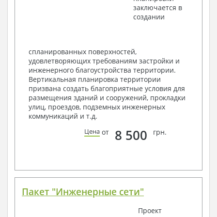
заключается в
Элементы проемов – спецификация
создании
Ведомость перемычек – сечения и
спецификация
Экспликация полов
Объемы основных строительных материалов
спланированных поверхностей,
Архитектурные узлы в конструкциях
удовлетворяющих требованиям застройки и
2. Конструктивный раздел:
инженерного благоустройства территории.
Вертикальная планировка территории
Общие данные по проекту
призвана создать благоприятные условия для
Схемы расположения и расчеты фундаментов
размещения зданий и сооружений, прокладки
Элементы каркаса – схемы расположения
улиц, проездов, подземных инженерных
Схема расположения перекрытий
коммуникаций и т.д.
Опоры перекрытия на стены или Узлы
армирования
8 500
Цена
от
грн.
Элементы кровли – схемы расположения
Чертежи отдельных элементов, узлы
крепления, сечения
Ведомости расхода стали и бетона
3. Инженерный раздел (приобретается по желанию
за дополнительную плату):
Пакет "Инженерные сети"
Водоснабжение и канализация
Проект