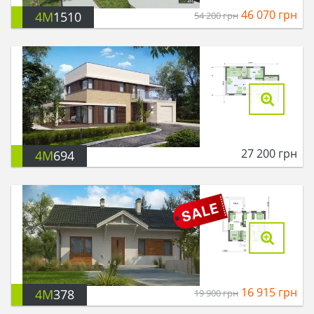
46 070
грн
4M
1510
54 200
грн
27 200
грн
4M
694
16 915
грн
4M
378
19 900
грн