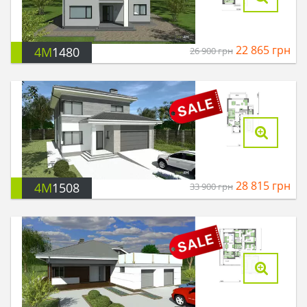
22 865
грн
4M
1480
26 900
грн
28 815
грн
4M
1508
33 900
грн