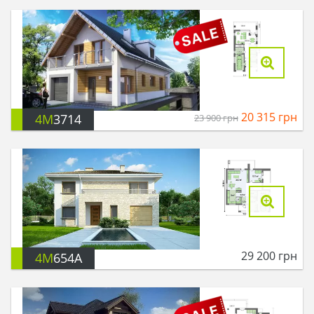
20 315
грн
4M
3714
23 900
грн
29 200
грн
4M
654A