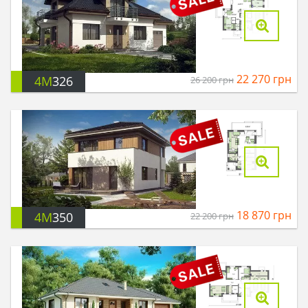
22 270
грн
4M
326
26 200
грн
18 870
грн
4M
350
22 200
грн