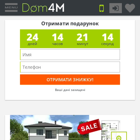
Отримати подарунок
24
14
21
13
дней
часов
минут
секунд
Ваші дані захищені