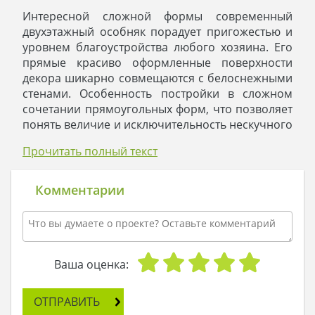
Интересной сложной формы современный
двухэтажный особняк порадует пригожестью и
уровнем благоустройства любого хозяина. Его
прямые красиво оформленные поверхности
декора шикарно совмещаются с белоснежными
стенами. Особенность постройки в сложном
сочетании прямоугольных форм, что позволяет
понять величие и исключительность нескучного
строения.
Прочитать полный текст
Современная постройка украсит любое
загородное поместье. На сером фоне отлично
выглядит пышная шикарная зелень, яркие
Комментарии
цветы становятся еще более эффектными, а
стриженые лужайки приобретают
совершенство.
Внутреннее пространство первого этажа за счет
рационального разделения площади относится
Ваша оценка:
к универсальным. Большой гараж рассчитан на
размещение двух автомобилей, для хранения
ОТПРАВИТЬ
инструмента и выполнения сервисных работ