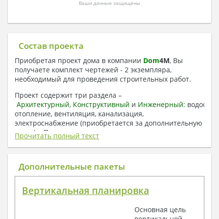
Ваши данные защищены
Состав проекта
Приобретая проект дома в компании
Dom
4
M
, Вы
получаете комплект чертежей - 2 экземпляра,
необходимый для проведения строительных работ.
Проект содержит три раздела –
Архитектурный
,
Конструктивный
и
Инженерный:
водоснаб
отопление, вентиляция, канализация,
электроснабжение (приобретается за дополнительную
плату) + Пояснительная записка.
Прочитать полный текст
1. Архитектурный раздел:
Общие данные по проекту
Дополнительные пакеты
План координационных осей
Поэтажные кладочные планы
Вертикальная планировка
Поэтажные маркировочные планы с
экспликацией помещений
Основная цель
План кровли
вертикальной