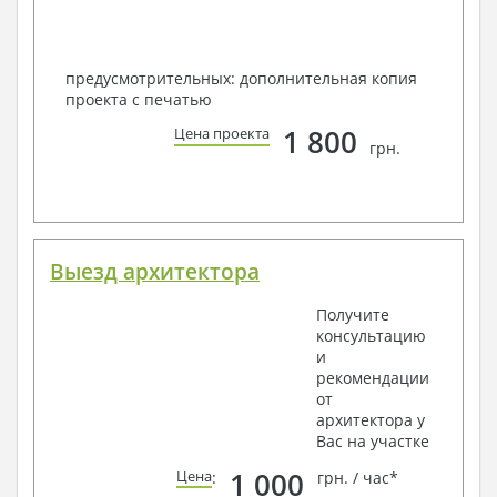
предусмотрительных: дополнительная копия
проекта с печатью
1 800
Цена проекта
грн.
Выезд архитектора
Получите
консультацию
и
рекомендации
от
архитектора у
Вас на участке
1 000
Цена
:
грн. / час*