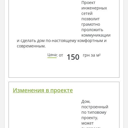
Проект
инженерных
Условные обозначения с общими данными
сетей
Поэтажная система водоснабжения и
позволит
канализации
грамотно
Аксонометрическая схема водоснабжения и
проложить
канализации
коммуникации
Узлы и спецификация материалов
и сделать дом по-настоящему комфортным и
Отопление, вентиляция
современным.
Условные обозначения с общими данными
150
Цена
: от
грн за м²
Система вентиляции
Система отопления
Аксонометрическая схема системы отопления
Тепловая схема
Спецификация материалов
Электротехнические решения:
Изменения в проекте
Условные обозначения и общие данные
Дом,
Принципиальная схема ВРУ
построенный
План сетей освещения, план силовых сетей
по типовому
Схема системы уравнения потенциалов
проекту,
Схема повторного контура заземления
может
Спецификация материалов