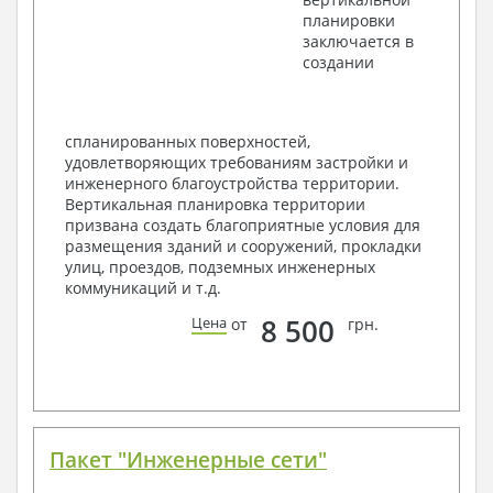
Разрезы и состав конструкций
планировки
Фасады с ведомостью внешних отделок
заключается в
Элементы проемов – спецификация
создании
Ведомость перемычек – сечения и
спецификация
Экспликация полов
Объемы основных строительных материалов
спланированных поверхностей,
Архитектурные узлы в конструкциях
удовлетворяющих требованиям застройки и
2. Конструктивный раздел:
инженерного благоустройства территории.
Вертикальная планировка территории
Общие данные по проекту
призвана создать благоприятные условия для
Схемы расположения и расчеты фундаментов
размещения зданий и сооружений, прокладки
Элементы каркаса – схемы расположения
улиц, проездов, подземных инженерных
Схема расположения перекрытий
коммуникаций и т.д.
Опоры перекрытия на стены или Узлы
армирования
8 500
Цена
от
грн.
Элементы кровли – схемы расположения
Чертежи отдельных элементов, узлы
крепления, сечения
Ведомости расхода стали и бетона
3. Инженерный раздел (приобретается по желанию
за дополнительную плату):
Пакет "Инженерные сети"
Водоснабжение и канализация