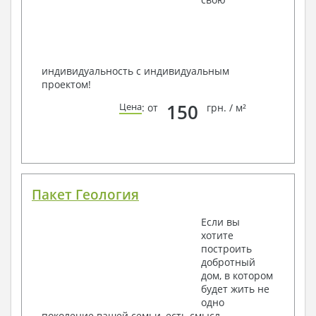
индивидуальность с индивидуальным
проектом!
150
Цена
: от
грн. / м²
Пакет Геология
Если вы
хотите
построить
добротный
дом, в котором
будет жить не
одно
поколение вашей семьи, есть смысл