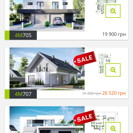
19 900
грн
4M
705
26 520
грн
4M
707
31 200
грн