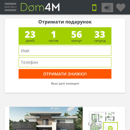
Отримати подарунок
23
1
56
33
дней
часов
минут
секунд
Ваші дані захищені