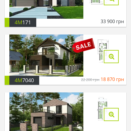
33 900
грн
4M
171
18 870
грн
4M
7040
22 200
грн