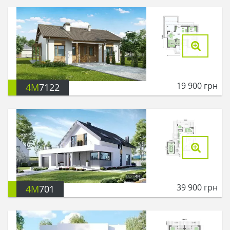
19 900
грн
4M
7122
39 900
грн
4M
701