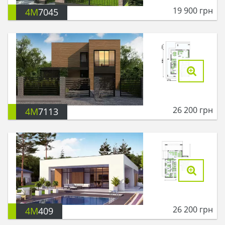
19 900
грн
4M
7045
26 200
грн
4M
7113
26 200
грн
4M
409