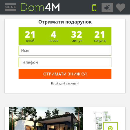
Отримати подарунок
21
4
32
20
дней
часов
минут
секунд
Ваші дані захищені