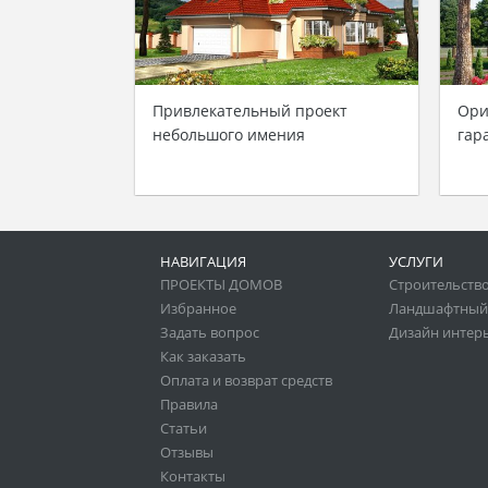
Привлекательный проект
Ори
небольшого имения
гар
НАВИГАЦИЯ
УСЛУГИ
ПРОЕКТЫ ДОМОВ
Строительство
Избранное
Ландшафтный
Задать вопрос
Дизайн интер
Как заказать
Оплата и возврат средств
Правила
Статьи
Отзывы
Контакты