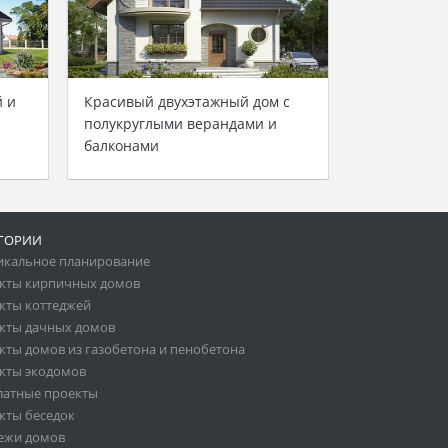
й и
Красивый двухэтажный дом с
полукруглыми верандами и
балконами
ГОРИИ
икальное планирование
кты кирпичных домов
кты коттеджей
кты дачных домов
кты домов из газобетона и пенобетона
кты экодомов
латные проекты
кты беседок
ежи домов