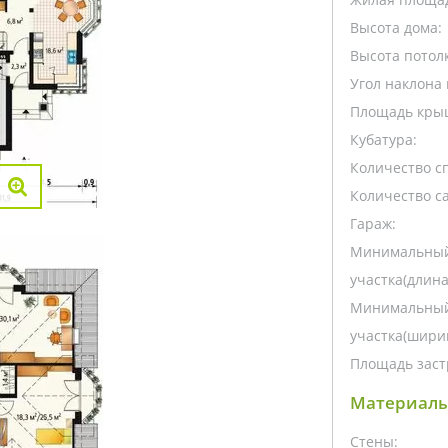
Высота дома:
Высота потолк
Угол наклона 
Площадь кры
Кубатура:
Количество с
Количество са
Гараж:
Минимальный
участка(длина
Минимальный
участка(ширин
Площадь заст
Материалы
Стены: