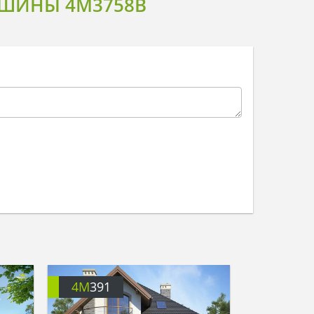
АШИНЫ 4M3758B
4M
391