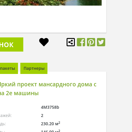
ОНОК
пакеты
Партнеры
ркий проект мансардного дома с
на 2е машины
4M3758b
тажей:
2
2
дь:
230.20 м
2
дь:
146.00 м