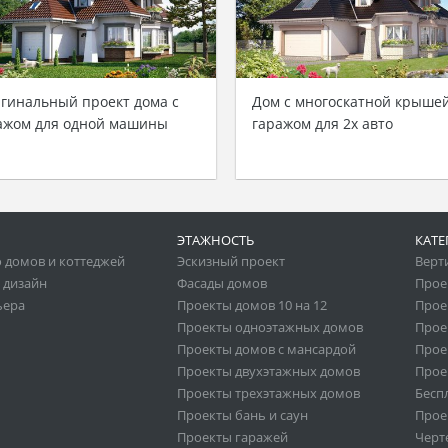
гинальный проект дома с
Дом с многоскатной крыше
ажом для одной машины
гаражом для 2х авто
ЭТАЖНОСТЬ
КАТЕ
 домов и коттеджей
Эскизный проект
Верт
 дизайн
Фасады домов
Прое
ьера
Проекты домов 10 на 12
Прое
Проекты одноэтажных домов
Прое
Проекты домов с мансардой
Прое
Проекты двухэтажных домов
Прое
Проекты трехэтажных домов
Бесп
Проекты бань и саун
Прое
Проекты гаражей
Черт