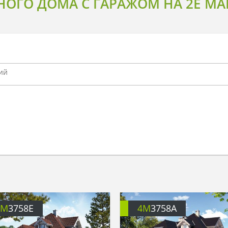
НОГО ДОМА С ГАРАЖОМ НА 2Е М
4M
3758E
4M
3758A