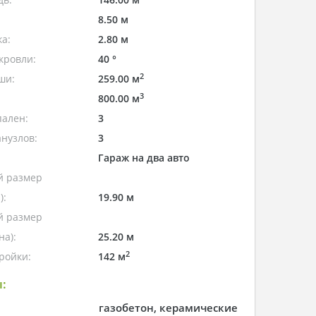
8.50 м
а:
2.80 м
кровли:
40 °
2
ши:
259.00 м
3
800.00 м
пален:
3
нузлов:
3
Гараж на два авто
 размер
):
19.90 м
 размер
а):
25.20 м
2
ройки:
142 м
:
газобетон, керамические