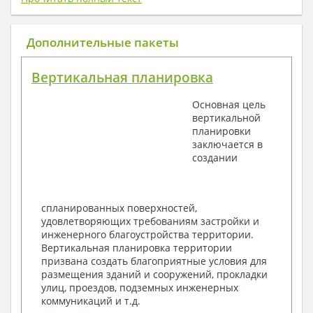
1. Архитектурный раздел:
Общие данные по проекту
Дополнительные пакеты
План координационных осей
Поэтажные кладочные планы
Вертикальная планировка
Поэтажные маркировочные планы с
экспликацией помещений
Основная цель
План кровли
вертикальной
Разрезы и состав конструкций
планировки
Фасады с ведомостью внешних отделок
заключается в
Элементы проемов – спецификация
создании
Ведомость перемычек – сечения и
спецификация
Экспликация полов
Объемы основных строительных материалов
спланированных поверхностей,
Архитектурные узлы в конструкциях
удовлетворяющих требованиям застройки и
2. Конструктивный раздел:
инженерного благоустройства территории.
Вертикальная планировка территории
Общие данные по проекту
призвана создать благоприятные условия для
Схемы расположения и расчеты фундаментов
размещения зданий и сооружений, прокладки
Элементы каркаса – схемы расположения
улиц, проездов, подземных инженерных
Схема расположения перекрытий
коммуникаций и т.д.
Опоры перекрытия на стены или Узлы