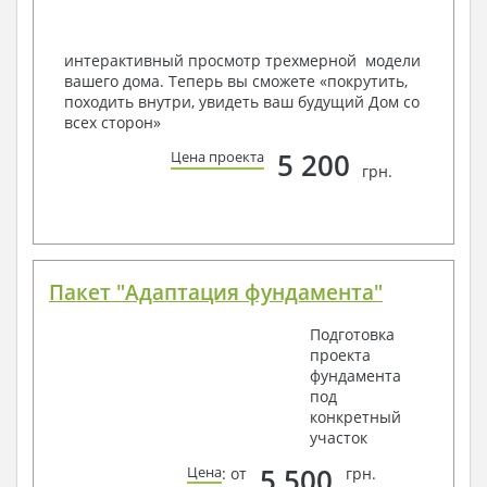
Вашему пожеланию и адаптировать его с учетом
конкретных геолого-топографических и климатических
условий, за дополнительную плату.
интерактивный просмотр трехмерной модели
вашего дома. Теперь вы сможете «покрутить,
Получить профессиональную консультацию у
походить внутри, увидеть ваш будущий Дом со
наших специалистов, Вы можете любым
всех сторон»
способом связи: закажите обратный звонок,
по viber, e-mail, телефон -
наши контакты
.
5 200
Цена проекта
грн.
Всегда рады Вам помочь!
Пакет "Адаптация фундамента"
Подготовка
проекта
фундамента
под
конкретный
участок
5 500
Цена
: от
грн.