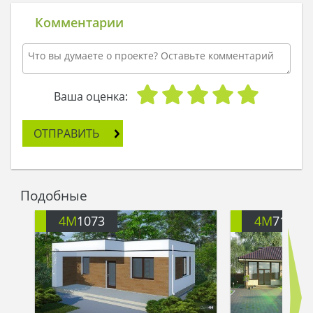
вычурности и декора, формы простые, но
смотрится это великолепно. Стены, отделанные
Комментарии
горизонтальными панелями белого цвета,
удачно контрастируют с черной кровлей.
Прямоугольные удлиненные окна из дерева,
подшивка крыши и конструкция навесов
смягчают торжественный образ и добавляют
Ваша оценка:
домашнего уюта. Красная кирпичная кладка
поддерживает ощущение праздника.
ОТПРАВИТЬ
Внутреннее пространство бани отвечает
требованиям СНиП. Предусмотрены все
необходимые помещения для комфортного
отдыха и принятия парных процедур. Тамбур в 3
Подобные
кв. м. поддерживает температурный режим
внутри бани, являясь своеобразным шлюзом.
4M
1073
4M
7118
Он не допускает прямого проникновения
холодного воздуха и утечки теплого. Здесь
установлен шкаф для верхней одежды.
Раздевалка выполняет функцию предбанника,
площади 5 кв. м. достаточно для подготовки к
водным процедурам.