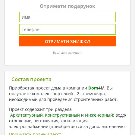
Отримати подарунок
Ваші дані захищені
Состав проекта
Приобретая проект дома в компании
Dom
4
M
, Вы
получаете комплект чертежей - 2 экземпляра,
необходимый для проведения строительных работ.
Проект содержит три раздела –
Архитектурный
,
Конструктивный
и
Инженерный:
водоснаб
отопление, вентиляция, канализация,
электроснабжение (приобретается за дополнительную
плату) + Пояснительная записка.
Прочитать полный текст