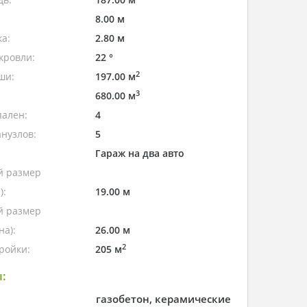
8.00 м
а:
2.80 м
кровли:
22 °
2
ши:
197.00 м
3
680.00 м
пален:
4
нузлов:
5
Гараж на два авто
 размер
):
19.00 м
 размер
а):
26.00 м
2
ройки:
205 м
:
газобетон, керамические