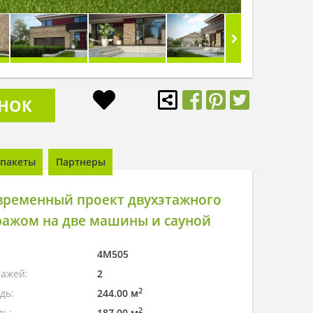
ОНОК
пакеты
Партнеры
временный проект двухэтажного
ражом на две машины и сауной
4M505
тажей:
2
2
дь:
244.00 м
2
дь:
187.00 м