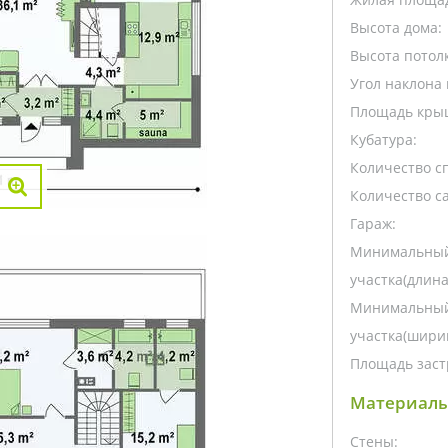
Высота дома:
Высота потолк
Угол наклона 
Площадь кры
Кубатура:
Количество с
Количество са
Гараж:
Минимальный
участка(длина
Минимальный
участка(ширин
Площадь заст
Материалы
Стены: