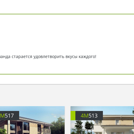
анда старается удовлетворить вкусы каждого!
4M
517
4M
513