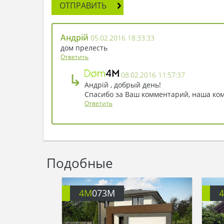
ОТПРАВИТЬ
Андрій
05.02.2016 18:33:33
дом прелесть
Ответить
↳
08.02.2016 11:57:37
Андрій , добрый день!
Спасибо за Ваш комментарий, наша ком
Ответить
Подобные
4M
073M