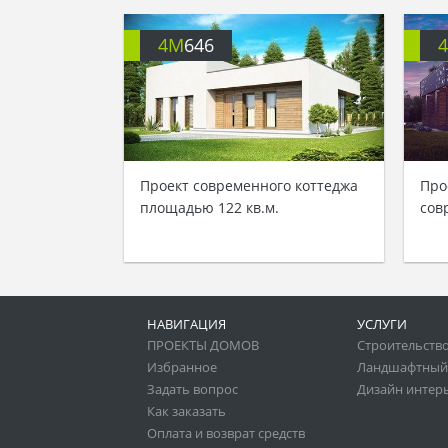
4M
646
Проект современного коттеджа
Про
площадью 122 кв.м.
сов
НАВИГАЦИЯ
УСЛУГИ
ПРОЕКТЫ ДОМОВ
Строительство
Избранное
Ландшафтный
Задать вопрос
Дизайн интер
Как заказать
Оплата и возврат средств