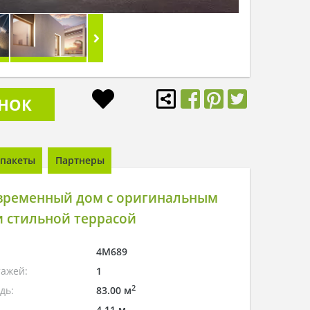
ОНОК
пакеты
Партнеры
временный дом с оригинальным
 стильной террасой
4M689
тажей:
1
2
дь:
83.00 м
4.11 м