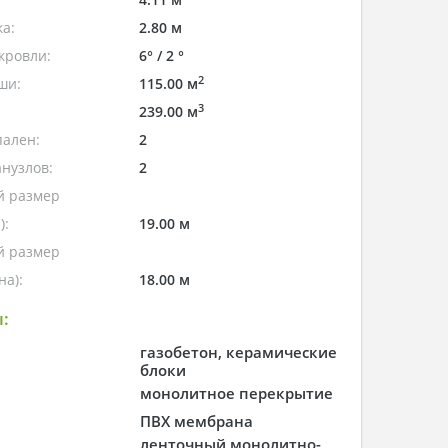
а:
2.80 м
кровли:
6° / 2 °
2
ши:
115.00 м
3
239.00 м
пален:
2
нузлов:
2
 размер
):
19.00 м
 размер
а):
18.00 м
:
газобетон, керамические
блоки
монолитное перекрытие
ПВХ мембрана
ленточный монолитно-