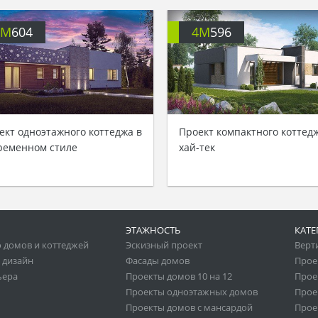
4M
604
4M
596
ект одноэтажного коттеджа в
Проект компактного коттед
ременном стиле
хай-тек
ЭТАЖНОСТЬ
КАТЕ
 домов и коттеджей
Эскизный проект
Верт
 дизайн
Фасады домов
Прое
ьера
Проекты домов 10 на 12
Прое
Проекты одноэтажных домов
Прое
Проекты домов с мансардой
Прое