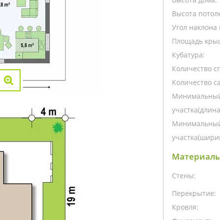
Высота потолк
Угол наклона 
Площадь кры
Кубатура:
Количество с
Количество са
Минимальный
участка(длина
Минимальный
участка(ширин
Материалы
Стены:
Перекрытие:
Кровля: