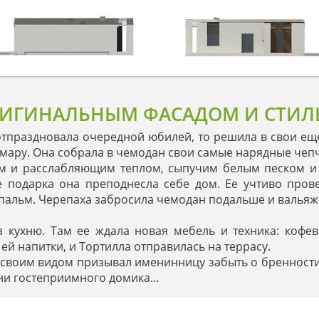
ИГИНАЛЬНЫМ ФАСАДОМ И СТИЛЬ
отпраздновала очередной юбилей, то решила в свои еще
мару. Она собрала в чемодан свои самые нарядные чепчи
им и расслабляющим теплом, сыпучим белым песком и
ве подарка она преподнесла себе дом. Ее учтиво про
пальм. Черепаха забросила чемодан подальше и вальяжн
 кухню. Там ее ждала новая мебель и техника: кофе
ей напитки, и Тортилла отправилась на террасу.
 своим видом призывал именинницу забыть о бренности
ени гостеприимного домика…