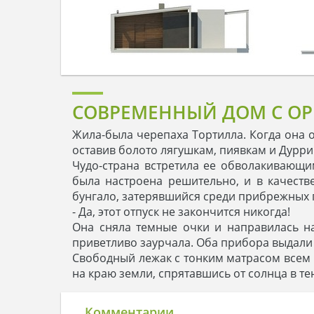
СОВРЕМЕННЫЙ ДОМ С ОР
Жила-была черепаха Тортилла. Когда она 
оставив болото лягушкам, пиявкам и Дурри
Чудо-страна встретила ее обволакивающ
была настроена решительно, и в качест
бунгало, затерявшийся среди прибрежных 
- Да, этот отпуск не закончится никогда!
Она сняла темные очки и направилась на
приветливо заурчала. Оба прибора выдали 
Свободный лежак с тонким матрасом всем
на краю земли, спрятавшись от солнца в т
Комментарии