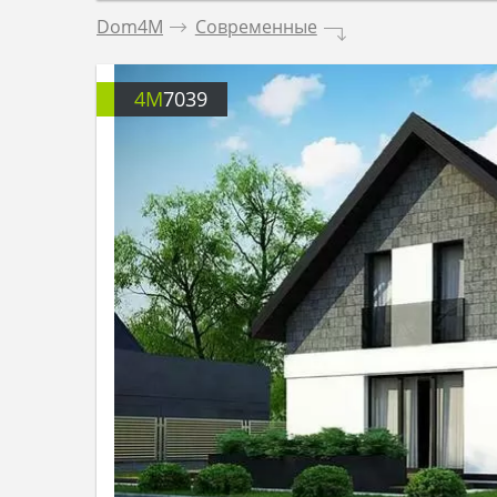
Dom4M
.
Современные
.
4M
7039