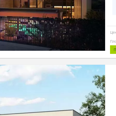
Це
Пл