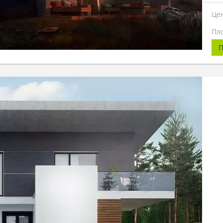
Це
Пл