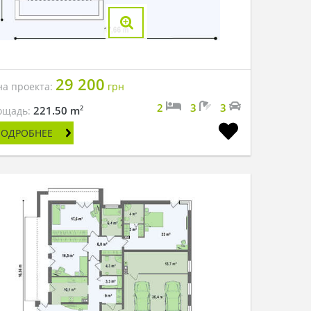
29 200
на проекта:
грн
2
3
3
2
221.50 m
ощадь:
ПОДРОБНЕЕ