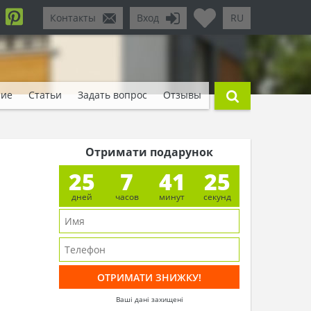
Контакты
Вход
RU
ние
Статьи
Задать вопрос
Отзывы
Отримати подарунок
25
7
41
23
дней
часов
минут
секунд
Ваші дані захищені