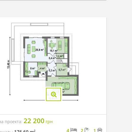
22 200
на проекта:
грн
4
2
1
2
176.60 m
ощадь: