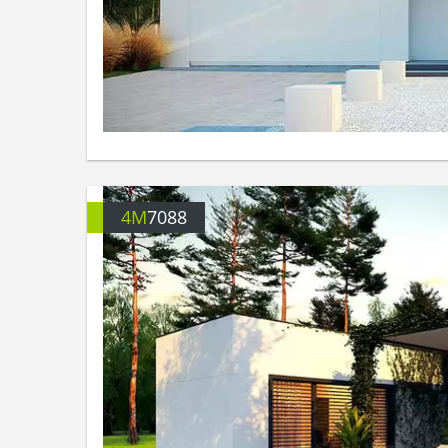
4M
7088