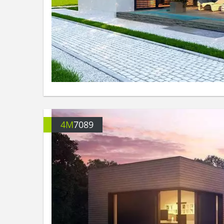
4M
7089