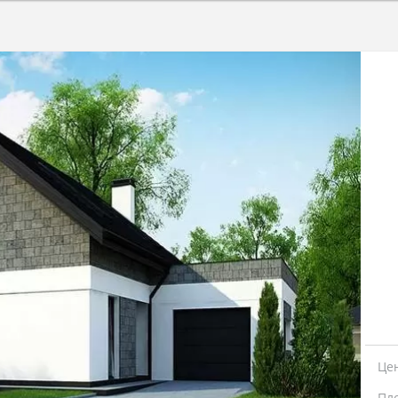
Це
Пл