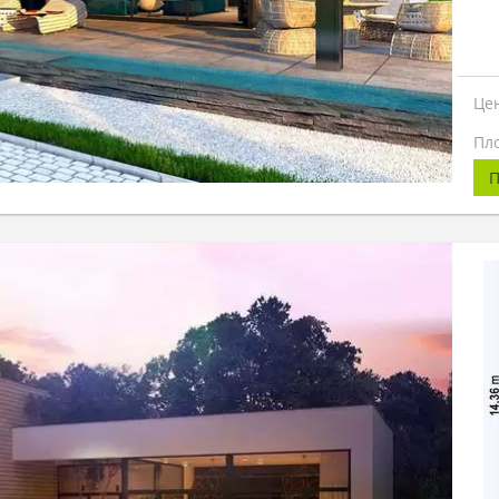
Це
Пл