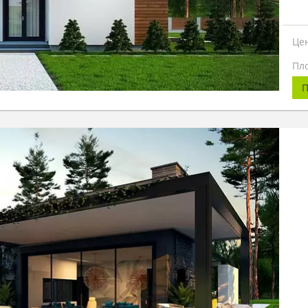
Це
Пл