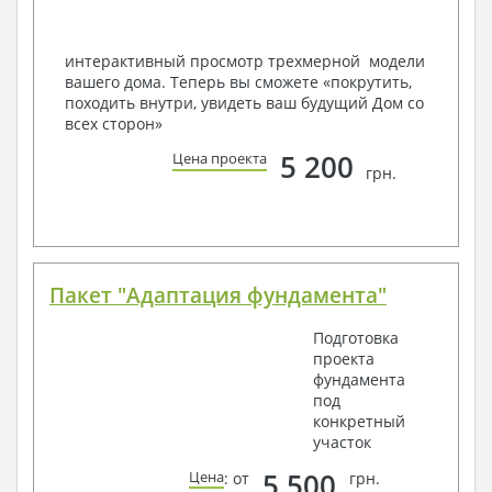
Вашему пожеланию и адаптировать его с учетом
конкретных геолого-топографических и климатических
условий, за дополнительную плату.
интерактивный просмотр трехмерной модели
вашего дома. Теперь вы сможете «покрутить,
Получить профессиональную консультацию у
походить внутри, увидеть ваш будущий Дом со
наших специалистов, Вы можете любым
всех сторон»
способом связи: закажите обратный звонок,
по viber, e-mail, телефон -
наши контакты
.
5 200
Цена проекта
грн.
Всегда рады Вам помочь!
Пакет "Адаптация фундамента"
Подготовка
проекта
фундамента
под
конкретный
участок
5 500
Цена
: от
грн.