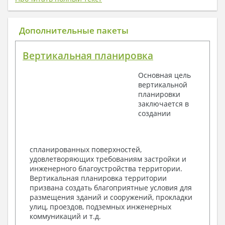
1. Архитектурный раздел:
Общие данные по проекту
Дополнительные пакеты
План координационных осей
Поэтажные кладочные планы
Вертикальная планировка
Поэтажные маркировочные планы с
экспликацией помещений
Основная цель
План кровли
вертикальной
Разрезы и состав конструкций
планировки
Фасады с ведомостью внешних отделок
заключается в
Элементы проемов – спецификация
создании
Ведомость перемычек – сечения и
спецификация
Экспликация полов
Объемы основных строительных материалов
спланированных поверхностей,
Архитектурные узлы в конструкциях
удовлетворяющих требованиям застройки и
2. Конструктивный раздел:
инженерного благоустройства территории.
Вертикальная планировка территории
Общие данные по проекту
призвана создать благоприятные условия для
Схемы расположения и расчеты фундаментов
размещения зданий и сооружений, прокладки
Элементы каркаса – схемы расположения
улиц, проездов, подземных инженерных
Схема расположения перекрытий
коммуникаций и т.д.
Опоры перекрытия на стены или Узлы