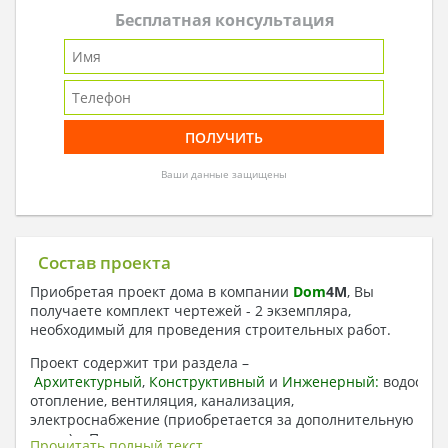
Бесплатная консультация
Ваши данные защищены
Состав проекта
Приобретая проект дома в компании
Dom
4
M
, Вы
получаете комплект чертежей - 2 экземпляра,
необходимый для проведения строительных работ.
Проект содержит три раздела –
Архитектурный
,
Конструктивный
и
Инженерный:
водоснаб
отопление, вентиляция, канализация,
электроснабжение (приобретается за дополнительную
плату) + Пояснительная записка.
Прочитать полный текст