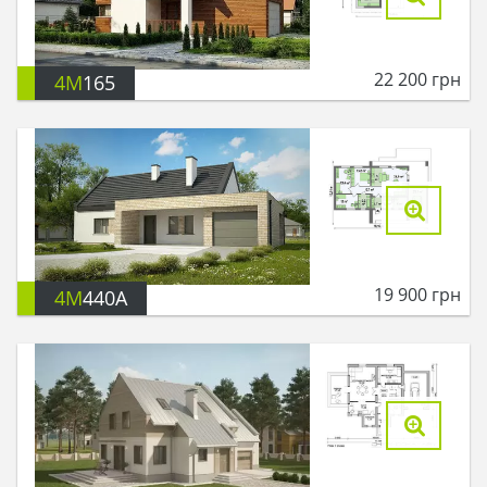
22 200
грн
4M
165
19 900
грн
4M
440A