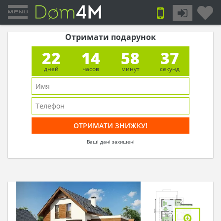
Отримати подарунок
22
14
58
36
дней
часов
минут
секунд
Ваші дані захищені