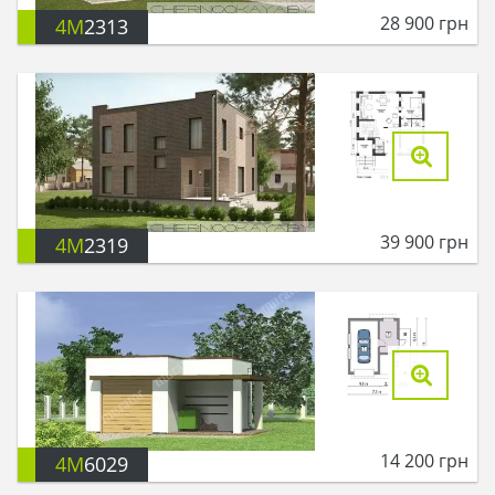
28 900
грн
4M
2313
39 900
грн
4M
2319
14 200
грн
4M
6029